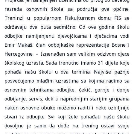
razreda osnovnih škola sa područja ove općine.
Treninzi u popularnom Fiskulturnom domu FIS se
održavaju dva puta sedmično. Od ove godine školu
odbojke namijenjenu djevojčicama i dječacima vodi
Emir Makaš, član odbojkaške reprezentacije Bosne i
Hercegovine. – Iznenađen sam velikim odzivom djece
školskog uzrasta. Sada trenutno imamo 31 dijete koje
pohađa našu školu u dva termina. Najviše pažnje
posvećujemo mlađim uzrastima sa kojima radimo sa
osnovnim tehnikama odbojke, čekić, gornje i donje
odbijanje, servis, dok u naprednijim starijim grupama
nakon osnovne obuke možemo raditi i neke ozbiljnije
stvari iz odbojke. Svi koji žele pohađati našu školu
dovoljno je samo da dođe na trening ostavi svoje