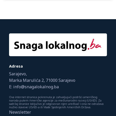
Adresa
Sarajevo,
Marka Marulića 2, 71000 Sarajevo
E: info@snagalokalnog.ba
Ova internet stranica pokrenuta je zahvaljujući podršci američkog
naroda putem Američke agencije za međunarodni razvoj (USAID). Za
sadržaj stranice isključivo je odgovoran njen uređivač i ona ne odražava
nužno stavove USAID-a ili Vlade Sjedinjenih Američkih Država.
Newsletter