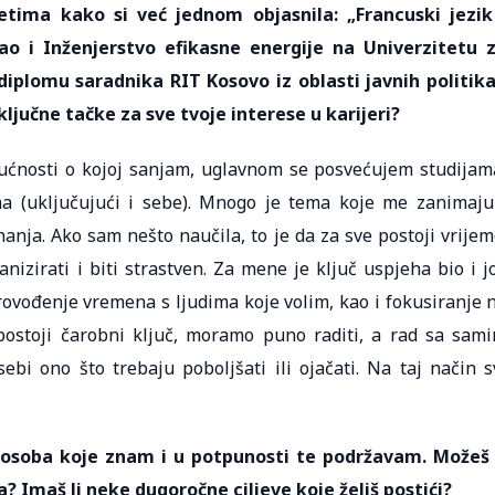
etima kako si već jednom objasnila: „Francuski jezik
kao i Inženjerstvo efikasne energije na Univerzitetu 
 diplomu saradnika RIT Kosovo iz oblasti javnih politika
ljučne tačke za sve tvoje interese u karijeri?
dućnosti o kojoj sanjam, uglavnom se posvećujem studijam
ma (uključujući i sebe). Mnogo je tema koje me zanimaju
ja. Ako sam nešto naučila, to je da za sve postoji vrijem
nizirati i biti strastven. Za mene je ključ uspjeha bio i j
rovođenje vremena s ljudima koje volim, kao i fokusiranje 
 postoji čarobni ključ, moramo puno raditi, a rad sa sam
ebi ono što trebaju poboljšati ili ojačati. Na taj način s
h osoba koje znam i u potpunosti te podržavam. Možeš 
a? Imaš li neke dugoročne ciljeve koje želiš postići?