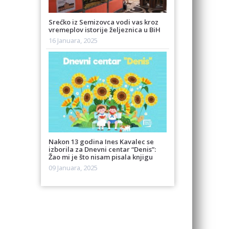
Srećko iz Semizovca vodi vas kroz
vremeplov istorije željeznica u BiH
16 Januara, 2025
Nakon 13 godina Ines Kavalec se
izborila za Dnevni centar “Denis”:
Žao mi je što nisam pisala knjigu
09 Januara, 2025