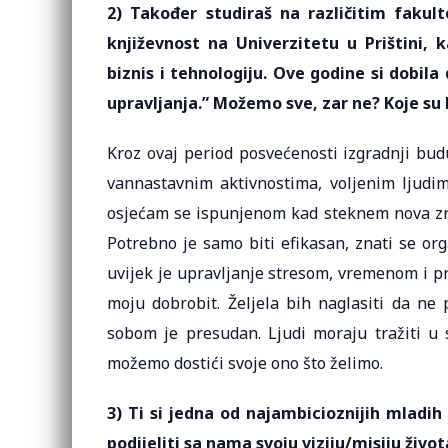
2) Također studiraš na različitim fakult
književnost na Univerzitetu u Prištini, 
biznis i tehnologiju. Ove godine si dobila
upravljanja.” Možemo sve, zar ne? Koje su k
Kroz ovaj period posvećenosti izgradnji bu
vannastavnim aktivnostima, voljenim ljudi
osjećam se ispunjenom kad steknem nova znan
Potrebno je samo biti efikasan, znati se orga
uvijek je upravljanje stresom, vremenom i p
moju dobrobit. Željela bih naglasiti da ne
sobom je presudan. Ljudi moraju tražiti u s
možemo dostići svoje ono što želimo.
3) Ti si jedna od najambicioznijih mladi
podijeliti sa nama svoju viziju/misiju život