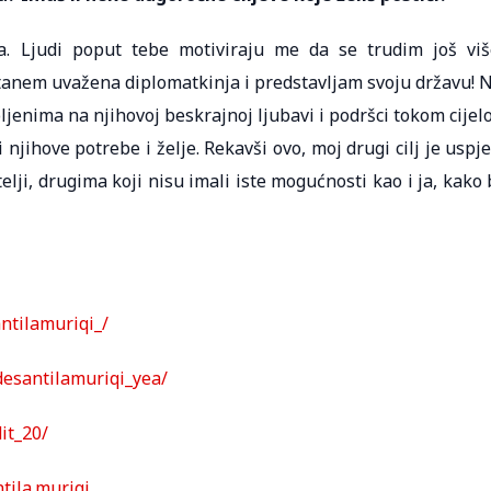
a. Ljudi poput tebe motiviraju me da se trudim još viš
stanem uvažena diplomatkinja i predstavljam svoju državu! 
voljenima na njihovoj beskrajnoj ljubavi i podršci tokom cijel
 njihove potrebe i želje. Rekavši ovo, moj drugi cilj je uspje
telji, drugima koji nisu imali iste mogućnosti kao i ja, kako 
ntilamuriqi_/
esantilamuriqi_yea/
it_20/
tila.muriqi