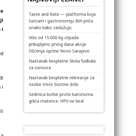
je
Taste and Rate — platforma koja
ji
turizam i gastronomiju BiH priča
onako kako zaslužuju
 i
Više od 15.000 kg otpada
prikupljeno prvog dana akcije
čišćenja općine Novo Sarajevo
od
Nastavak besplatne škola fudbala
za osnovce
di
Nastavak besplatne rekreacije za
osobe treće životne dobi
 i
Sedmica borbe protiv karcinoma
grlića materice: HPV ne bira!
li
ka