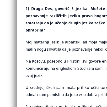
1) Draga Des, govoriš 5 jezika. Možete 
poznavanje različitih jezika pravo bogat
smatraju da je učenje drugih jezika teško i 
ohrabrila?
Moj maternji jezik je albanski, ali moja ma
malih nogu shvatila da je poznavanje nekoliko
Na Kosovu, posebno u Prištini, svi govore engl
komuniciraju na engleskom. Studirala sam i 
ovaj jezik.
U srednjoj školi sam imala priliku učiti turs
odmah sam pomislila da je to vrlo dobra pril
Na univerzitetu sam imala priliku da učim it