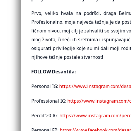
Prvo, veliko hvala na podršci, draga Belm
Profesionalno, moja najveća težnja je da po
ličnom nivou, moj cilj je zahvaliti se svojim 
mog života, čineći ih sretnima i ispunjavajući
osigurati privilegije koje su mi dali moji rodi
njihove težnje postale stvarnost!
FOLLOW Desantila:
Personal IG:
https://www.instagram.com/desa
Professional IG:
https://www.instagram.com/d
Perdit'20 IG:
https://www.instagram.com/perd
Personal FB:
https://www.facebook.com/desan