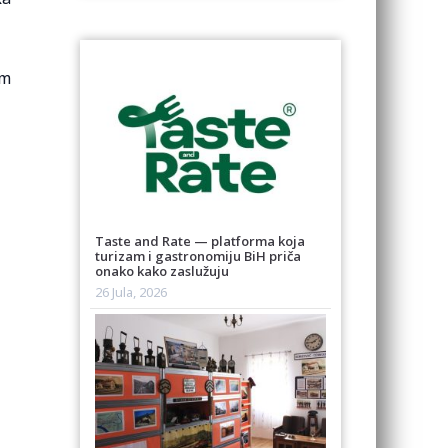
im
Taste and Rate — platforma koja
turizam i gastronomiju BiH priča
onako kako zaslužuju
26 Jula, 2026