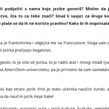
li podijeliti s nama koje jezike govoriš? Mislim da 
stvo, šta to za tebe znači? Imaš li savjet za druge ko
plaše se da ih ne koriste pravilno? Kako bi ih inspirisala
jka je frankofonka i odgojila me na francuskom. Stoga sam 
 jezika prelijepo bogatstvo.
eski, to je više od jezika, to je radni alat i mnogi mladi lju
na Američkom univerzitetu, pa je prirodno da sam savladala
ki kao strani jezik. Vrlo je malo učenika naučilo turski, a
ika da naučim jezik moje bake!
alijanski, europski jezik i jezik kulture. Svakako, metodi