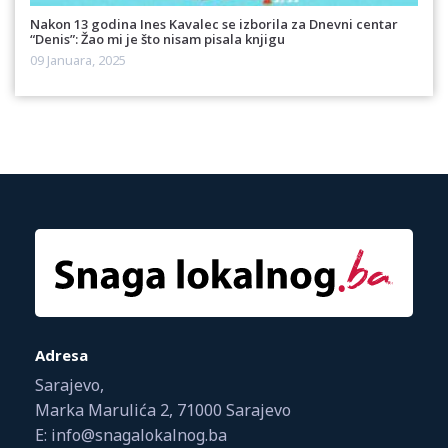
Nakon 13 godina Ines Kavalec se izborila za Dnevni centar
“Denis”: Žao mi je što nisam pisala knjigu
09 Januara, 2025
Adresa
Sarajevo,
Marka Marulića 2, 71000 Sarajevo
E: info@snagalokalnog.ba