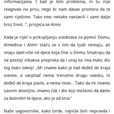
informacijama. I kad je bilo problema, ni tu nije
reagovao na prvu, nego bi nam davao prostora da to
sami riješimo. Tako smo nekako nastavili i sami dalje
kroz život…“, prisjeća se Almir.
Kada je riječ o prikupljanju sredstava za pomoć Domu,
Almedina i Almir slažu se s tim da ljudi nemaju, ali
imaju opet više od djece koja žive u Domu. Smatraju da
ne postoji nikakva prepreka da i onaj ko ima malo, dio
tog malo odvoji: „Mi znamo kako je kad dođeš do kraja
sveske, a vaspitač nema trenutno drugu svesku, ili
dođeš do kraja paste, a nema nove… Tako da mi imamo
sasvim dovoljno, imamo čak i dio koji možemo da damo
za dobrobit te djece, ako je od srca.“
Naše sagovornike, kako tvrde, najviše boli nepravda i