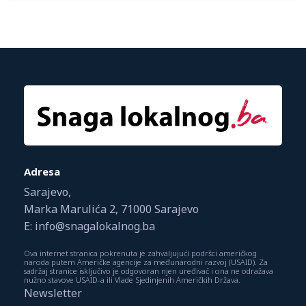
Adresa
Sarajevo,
Marka Marulića 2, 71000 Sarajevo
E: info@snagalokalnog.ba
Ova internet stranica pokrenuta je zahvaljujući podršci američkog
naroda putem Američke agencije za međunarodni razvoj (USAID). Za
sadržaj stranice isključivo je odgovoran njen uređivač i ona ne odražava
nužno stavove USAID-a ili Vlade Sjedinjenih Američkih Država.
Newsletter