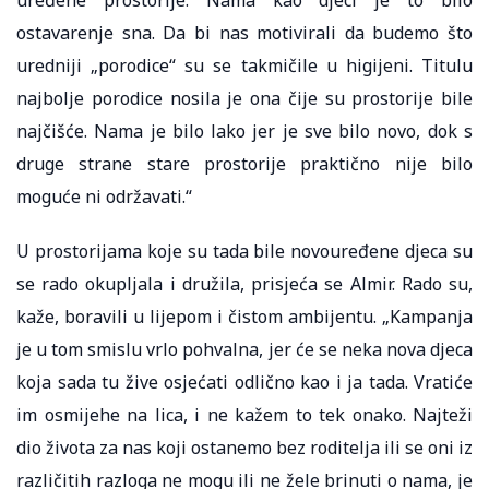
ostavarenje sna. Da bi nas motivirali da budemo što
uredniji „porodice“ su se takmičile u higijeni. Titulu
najbolje porodice nosila je ona čije su prostorije bile
najčišće. Nama je bilo lako jer je sve bilo novo, dok s
druge strane stare prostorije praktično nije bilo
moguće ni održavati.“
U prostorijama koje su tada bile novouređene djeca su
se rado okupljala i družila, prisjeća se Almir. Rado su,
kaže, boravili u lijepom i čistom ambijentu. „Kampanja
je u tom smislu vrlo pohvalna, jer će se neka nova djeca
koja sada tu žive osjećati odlično kao i ja tada. Vratiće
im osmijehe na lica, i ne kažem to tek onako. Najteži
dio života za nas koji ostanemo bez roditelja ili se oni iz
različitih razloga ne mogu ili ne žele brinuti o nama, je