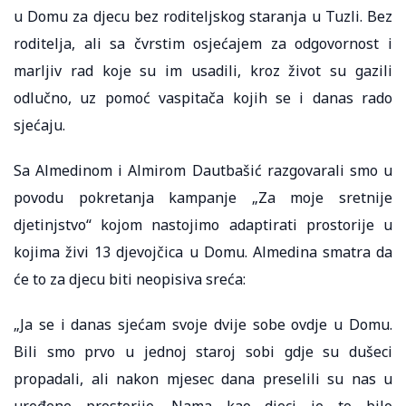
u Domu za djecu bez roditeljskog staranja u Tuzli. Bez
roditelja, ali sa čvrstim osjećajem za odgovornost i
marljiv rad koje su im usadili, kroz život su gazili
odlučno, uz pomoć vaspitača kojih se i danas rado
sjećaju.
Sa Almedinom i Almirom Dautbašić razgovarali smo u
povodu pokretanja kampanje „Za moje sretnije
djetinjstvo“ kojom nastojimo adaptirati prostorije u
kojima živi 13 djevojčica u Domu. Almedina smatra da
će to za djecu biti neopisiva sreća:
„Ja se i danas sjećam svoje dvije sobe ovdje u Domu.
Bili smo prvo u jednoj staroj sobi gdje su dušeci
propadali, ali nakon mjesec dana preselili su nas u
uređene prostorije. Nama kao djeci je to bilo