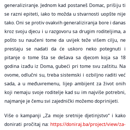
generaliziranje. Jednom kad postaneš Domac, prišiju ti
se razni epiteti, iako to možda u stvarnosti uopšte nije
tako. Oni se protiv ovakvih generaliziranja bore i danas
kroz svoju djecu i u razgovoru sa drugim roditeljima, a
pošto su naučeni tome da uvijek teže višem cilju, ne
prestaju se nadati da će uskoro neko potegnuti i
pitanje o tome šta se dešava sa djecom koja sa 18
godina izađu iz Doma, gubeći pri tome svu zaštitu. Na
ovome, odlučni su, treba sistemski i ozbiljno raditi već
sada, a u međuvremenu, lijep ambijent za život onih
koji nemaju svoje roditelje kad su im najviše potrebni,
najmanje je čemu svi zajednički možemo doprinijeti.
Više o kampanji „Za moje sretnije djetinjstvo“ i kako
donirati pročitaj na:
https://doniraj.ba/project/view/za-