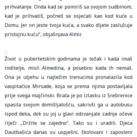
prihvatanje. Onda kad se pomiriš sa svojom sudbinom,
kad je prihvatiš, počneš se osjećati kao kod kuće u
Domu. Jer on jeste tvoja kuća, a svako dijete zaslužuje
pristojnu kuću“, objašnjava Almir.
Život u pubertetskim godinama je težak i kada imaš
roditelje, misli Almedina, a posebno kada ih nemaš.
Ona je utjehu u najtežim trenucima pronalazila kod
vaspitačice Mirsade, koja se prema njima postavljala
prije svega majčinski. Brata je po izlasku iz Srebrenice
spasila svojom domišljatošću, sakrivši ga u autobusu
ispod deka, dok su joj u glavi odzvanjale zadnje očeve
riječi: „Držite se zajedno“. Tako su i uradili. Djeca
Dautbašića danas su uspješni, školovani i zaposleni