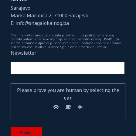
Sarajevo,
Marka Marulića 2, 71000 Sarajevo
E: info@snagalokalnog.ba
Ova internet stranica pokrenuta je zahvaljujući podršci američkog
naroda putem Američke agencije za međunarodni razvoj (USAID). Za
sadržaj stranice isključivo je odgovoran njen uređivač i ona ne odražava
nužno stavove USAID-a ili Vlade Sjedinjenih Američkih Država.
Newsletter
Please prove you are human by selecting the
car
.