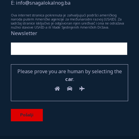
E: info@snagalokalnog.ba
Ova internet stranica pokrenuta je zahvaljujući podršci američkog
naroda putem Američke agencije za međunarodni razvoj (USAID). Za
sadržaj stranice isključivo je odgovoran njen uređivač i ona ne odražava
nužno stavove USAID-a ili Vlade Sjedinjenih Američkih Država.
Newsletter
Please prove you are human by selecting the
car
.