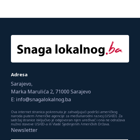
Adresa
Sarajevo,
Marka Marulića 2, 71000 Sarajevo
E: info@snagalokalnog.ba
Ova internet stranica pokrenuta je zahvaljujući podršci američkog
naroda putem Američke agencije za međunarodni razvoj (USAID). Za
sadržaj stranice isključivo je odgovoran njen uređivač i ona ne odražava
nužno stavove USAID-a ili Vlade Sjedinjenih Američkih Država.
Newsletter