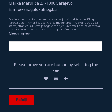
Marka Marulića 2, 71000 Sarajevo
E: info@snagalokalnog.ba
Ova internet stranica pokrenuta je zahvaljujući podršci američkog
naroda putem Američke agencije za međunarodni razvoj (USAID). Za
sadržaj stranice isključivo je odgovoran njen uređivač i ona ne odražava
nužno stavove USAID-a ili Vlade Sjedinjenih Američkih Država.
Newsletter
Please prove you are human by selecting the
car
.