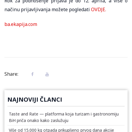
Rok za podnošenje prijava je do 12. aprila, a više o
načinu prijavljivanja možete pogledati
OVDJE.
ba.ekapija.com
Share:
NAJNOVIJI ČLANCI
Taste and Rate — platforma koja turizam i gastronomiju
BiH priča onako kako zaslužuju
Više od 15.000 kg otpada prikupljeno prvog dana akcije