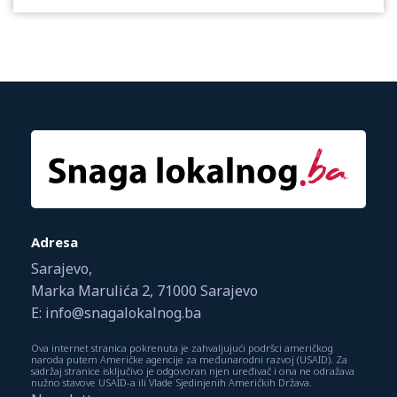
Adresa
Sarajevo,
Marka Marulića 2, 71000 Sarajevo
E: info@snagalokalnog.ba
Ova internet stranica pokrenuta je zahvaljujući podršci američkog
naroda putem Američke agencije za međunarodni razvoj (USAID). Za
sadržaj stranice isključivo je odgovoran njen uređivač i ona ne odražava
nužno stavove USAID-a ili Vlade Sjedinjenih Američkih Država.