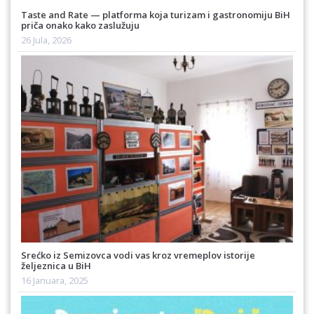
Taste and Rate — platforma koja turizam i gastronomiju BiH
priča onako kako zaslužuju
26 Jula, 2026
Srećko iz Semizovca vodi vas kroz vremeplov istorije
željeznica u BiH
16 Januara, 2025