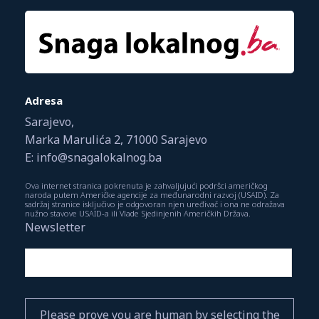
Adresa
Sarajevo,
Marka Marulića 2, 71000 Sarajevo
E: info@snagalokalnog.ba
Ova internet stranica pokrenuta je zahvaljujući podršci američkog
naroda putem Američke agencije za međunarodni razvoj (USAID). Za
sadržaj stranice isključivo je odgovoran njen uređivač i ona ne odražava
nužno stavove USAID-a ili Vlade Sjedinjenih Američkih Država.
Newsletter
Please prove you are human by selecting the