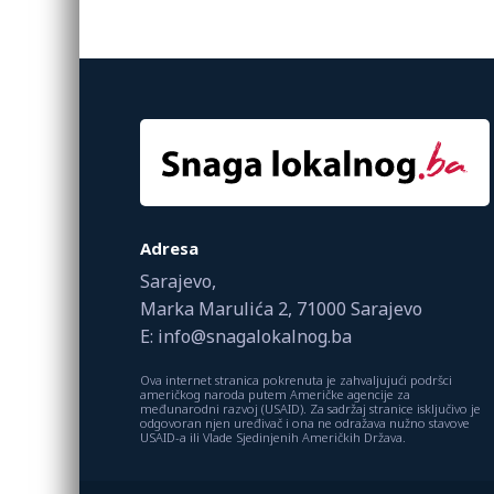
Adresa
Sarajevo,
Marka Marulića 2, 71000 Sarajevo
E: info@snagalokalnog.ba
Ova internet stranica pokrenuta je zahvaljujući podršci
američkog naroda putem Američke agencije za
međunarodni razvoj (USAID). Za sadržaj stranice isključivo je
odgovoran njen uređivač i ona ne odražava nužno stavove
USAID-a ili Vlade Sjedinjenih Američkih Država.