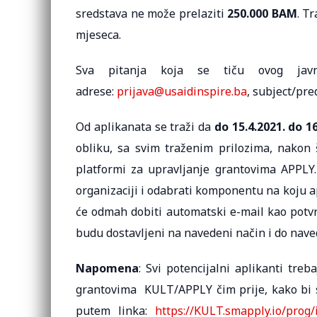
sredstava ne može prelaziti
250.000 BAM
. T
mjeseca.
Sva pitanja koja se tiču ovog javn
adrese:
prijava@usaidinspire.ba
, subject/pr
Od aplikanata se traži da
do 15.4.2021. do 16
obliku, sa svim traženim prilozima, nakon š
platformi za upravljanje grantovima APPLY.
organizaciji i odabrati komponentu na koju 
će odmah dobiti automatski e-mail kao potvrd
budu dostavljeni na navedeni način i do nave
Napomena
: Svi potencijalni aplikanti treb
grantovima KULT/APPLY čim prije, kako bi s
putem linka:
https://KULT.smapply.io/prog/