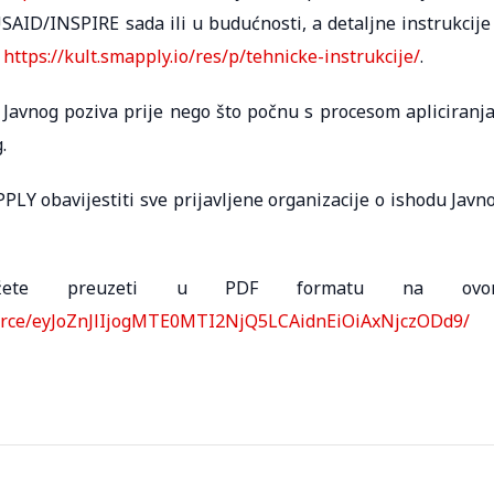
USAID/INSPIRE sada ili u budućnosti, a detaljne instrukcije
:
https://kult.smapply.io/res/p/tehnicke-instrukcije/
.
t Javnog poziva prije nego što počnu s procesom apliciranja
.
 obavijestiti sve prijavljene organizacije o ishodu Javn
ožete preuzeti u PDF formatu na ovo
source/eyJoZnJlIjogMTE0MTI2NjQ5LCAidnEiOiAxNjczODd9/