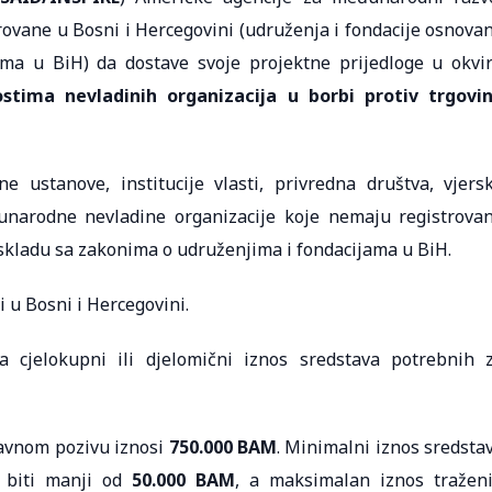
rovane u Bosni i Hercegovini (udruženja i fondacije osnova
ma u BiH) da dostave svoje projektne prijedloge u okvi
tima nevladinih organizacija u borbi protiv trgovi
vne ustanove, institucije vlasti, privredna društva, vjers
eđunarodne nevladine organizacije koje nemaju registrova
 skladu sa zakonima o udruženjima i fondacijama u BiH.
i u Bosni i Hercegovini.
za cjelokupni ili djelomični iznos sredstava potrebnih 
javnom pozivu iznosi
750.000 BAM
. Minimalni iznos sredsta
 biti manji od
50.000 BAM
, a maksimalan iznos tražen