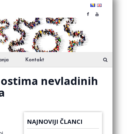
anja
Kontakt
nostima nevladinih
a
NAJNOVIJI ČLANCI
oj