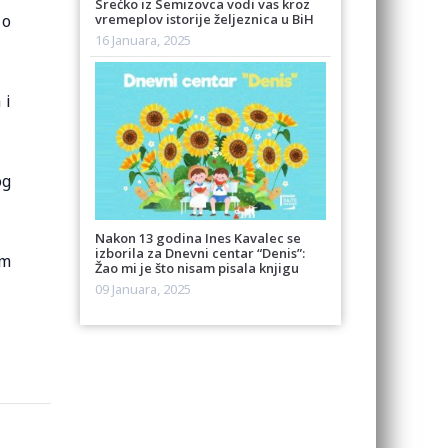
Srećko iz Semizovca vodi vas kroz
vremeplov istorije željeznica u BiH
 o
16 Januara, 2025
 i
og
Nakon 13 godina Ines Kavalec se
izborila za Dnevni centar “Denis”:
m
Žao mi je što nisam pisala knjigu
09 Januara, 2025