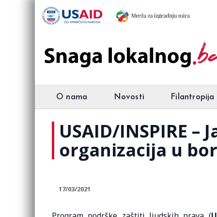
O nama
Novosti
Filantropija
USAID/INSPIRE – J
organizacija u bor
17/03/2021
Program podrške zaštiti ljudskih prava (
U