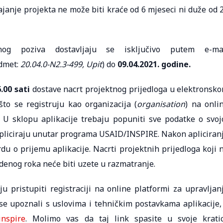
rajanje projekta ne može biti kraće od 6 mjeseci ni duže od 
og poziva dostavljaju se isključivo putem e-ma
edmet:
20.04.0-N2.3-499, Upit
) do
09.04.2021. godine.
.00 sati
dostave nacrt projektnog prijedloga u elektronsk
to se registruju kao organizacija (
organisation
) na onli
 U sklopu aplikacije trebaju popuniti sve podatke o svoj
apliciraju unutar programa USAID/INSPIRE. Nakon apliciran
u o prijemu aplikacije. Nacrti projektnih prijedloga koji 
denog roka neće biti uzete u razmatranje.
aju pristupiti registraciji na online platformi za upravljan
e upoznali s uslovima i tehničkim postavkama aplikacije,
inspire
. Molimo vas da taj link spasite u svoje krati