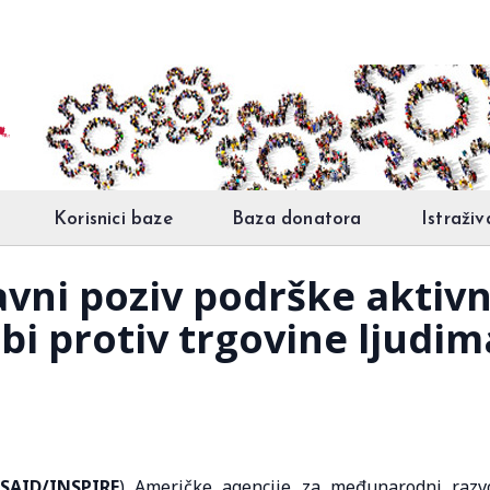
Korisnici baze
Baza donatora
Istraživ
avni poziv podrške aktiv
bi protiv trgovine ljudim
SAID/INSPIRE
) Američke agencije za međunarodni razv