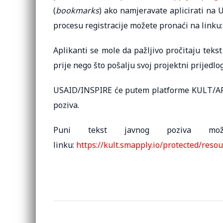
(
bookmarks
) ako namjeravate aplicirati na 
procesu registracije možete pronaći na linku
Aplikanti se mole da pažljivo pročitaju teks
prije nego što pošalju svoj projektni prijedlog
USAID/INSPIRE će putem platforme KULT/APPLY
poziva.
Puni tekst javnog poziva m
linku:
https://kult.smapply.io/protected/re