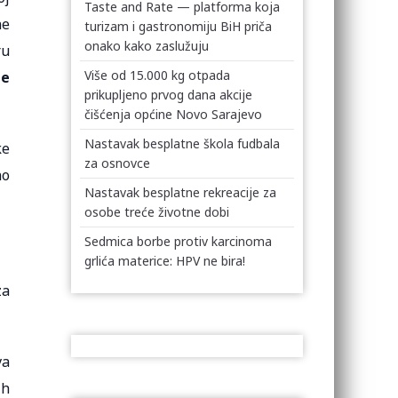
Taste and Rate — platforma koja
ne
turizam i gastronomiju BiH priča
onako kako zaslužuju
ru
Više od 15.000 kg otpada
ne
prikupljeno prvog dana akcije
čišćenja općine Novo Sarajevo
Nastavak besplatne škola fudbala
ke
za osnovce
no
Nastavak besplatne rekreacije za
osobe treće životne dobi
Sedmica borbe protiv karcinoma
grlića materice: HPV ne bira!
za
va
ih