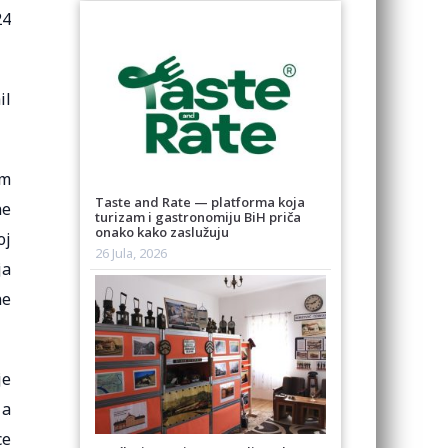
24
il
om
Taste and Rate — platforma koja
ne
turizam i gastronomiju BiH priča
onako kako zaslužuju
oj
26 Jula, 2026
ja
ne
je
 a
ce