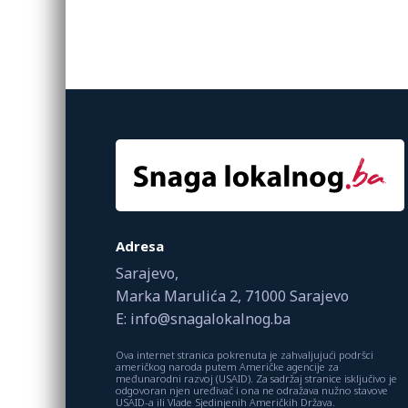
Adresa
Sarajevo,
Marka Marulića 2, 71000 Sarajevo
E: info@snagalokalnog.ba
Ova internet stranica pokrenuta je zahvaljujući podršci
američkog naroda putem Američke agencije za
međunarodni razvoj (USAID). Za sadržaj stranice isključivo je
odgovoran njen uređivač i ona ne odražava nužno stavove
USAID-a ili Vlade Sjedinjenih Američkih Država.