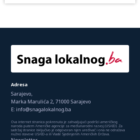
Adresa
Sarajevo,
Marka Marulića 2, 71000 Sarajevo
E: info@snagalokalnog.ba
Ova internet stranica pokrenuta je zahvaljujući podršci američkog
naroda putem Američke agencije za međunarodni razvoj (USAID). Za
sadržaj stranice isključivo je odgovoran njen uređivač i ona ne odražava
nužno stavove USAID-a ili Vlade Sjedinjenih Američkih Država.
Newsletter