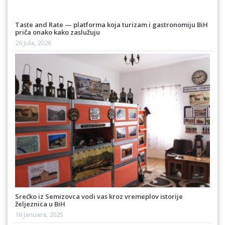
Taste and Rate — platforma koja turizam i gastronomiju BiH
priča onako kako zaslužuju
26 Jula, 2026
Srećko iz Semizovca vodi vas kroz vremeplov istorije
željeznica u BiH
16 Januara, 2025