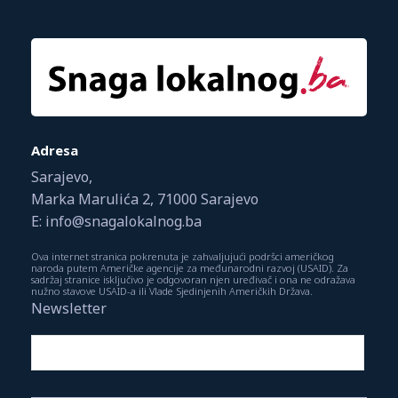
Adresa
Sarajevo,
Marka Marulića 2, 71000 Sarajevo
E: info@snagalokalnog.ba
Ova internet stranica pokrenuta je zahvaljujući podršci američkog
naroda putem Američke agencije za međunarodni razvoj (USAID). Za
sadržaj stranice isključivo je odgovoran njen uređivač i ona ne odražava
nužno stavove USAID-a ili Vlade Sjedinjenih Američkih Država.
Newsletter