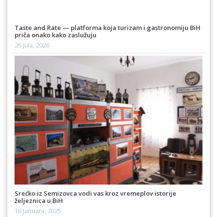
Taste and Rate — platforma koja turizam i gastronomiju BiH
priča onako kako zaslužuju
26 Jula, 2026
Srećko iz Semizovca vodi vas kroz vremeplov istorije
željeznica u BiH
16 Januara, 2025