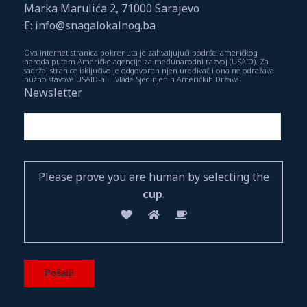
Marka Marulića 2, 71000 Sarajevo
E: info@snagalokalnog.ba
Ova internet stranica pokrenuta je zahvaljujući podršci američkog
naroda putem Američke agencije za međunarodni razvoj (USAID). Za
sadržaj stranice isključivo je odgovoran njen uređivač i ona ne odražava
nužno stavove USAID-a ili Vlade Sjedinjenih Američkih Država.
Newsletter
Please prove you are human by selecting the
cup
.