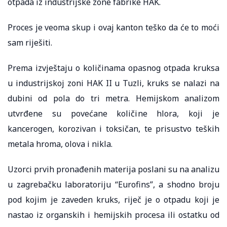
otpada iz industrijske zone fabrike HAK.
Proces je veoma skup i ovaj kanton teško da će to moći
sam riješiti.
Prema izvještaju o količinama opasnog otpada kruksa
u industrijskoj zoni HAK II u Tuzli, kruks se nalazi na
dubini od pola do tri metra. Hemijskom analizom
utvrđene su povećane količine hlora, koji je
kancerogen, korozivan i toksičan, te prisustvo teških
metala hroma, olova i nikla.
Uzorci prvih pronađenih materija poslani su na analizu
u zagrebačku laboratoriju “Eurofins”, a shodno broju
pod kojim je zaveden kruks, riječ je o otpadu koji je
nastao iz organskih i hemijskih procesa ili ostatku od