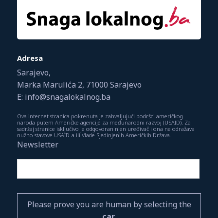
Adresa
Sarajevo,
Marka Marulića 2, 71000 Sarajevo
E: info@snagalokalnog.ba
Ova internet stranica pokrenuta je zahvaljujući podršci američkog
naroda putem Američke agencije za međunarodni razvoj (USAID). Za
sadržaj stranice isključivo je odgovoran njen uređivač i ona ne odražava
nužno stavove USAID-a ili Vlade Sjedinjenih Američkih Država.
Newsletter
Please prove you are human by selecting the
car
.