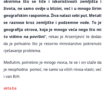
okvirima što se tiče i iskoristivosti zemljišta i
života, ne samo ovdje u blizini, već i u mnogo širim
geografskim rasponima. Živa nalazi sebi put. Metali
se raznose kroz zemljište i podzemne vode. To je
geografija otrova, koja je mnogo veća nego što mi
to vidimo na površini
“, rekao je Arsenijević te dodao
da je pohvalno što je resorno ministarstvo pokrenulo
rješavanje problema.
Međutim, potrebno je mnogo novca, te se i on slaže da
je neophodna pomoć, ne samo sa viših nivoa vlasti, već
i van BiH.
akta.ba