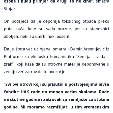
osobe i budu primjer da drugi to ne čine
“, smatra
Stojak.
On podsjeća da je deponija toksičnog otpada preko
puta kuća, koje su sada prazne, jer su stanovnici
oboljeli, neki su umrli, neki odselili.
Da je šteta već učinjena, smatra i Damir Arsenijević iz
Platforme za ekološku humanistiku “Zemlja – voda –
zrak”, koji kaže da su otrovne materije deponovane u
zemlju već zatrovale to područje.
“
Svi ovi otrovi koji su prisutni u postrojenjima bivše
fabrike HAK rade na mnogo većim skalama. Rade
na stotine godina i zatrovali su zemljište za stotine
godina. Mi moramo razmišljati u tim vremenskim