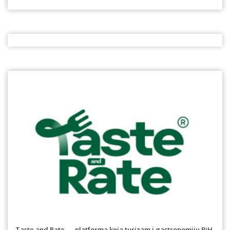
Taste and Rate — platforma koja turizam i gastronomiju BiH