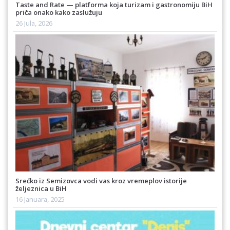
Taste and Rate — platforma koja turizam i gastronomiju BiH
priča onako kako zaslužuju
26 Jula, 2026
Srećko iz Semizovca vodi vas kroz vremeplov istorije
željeznica u BiH
16 Januara, 2025