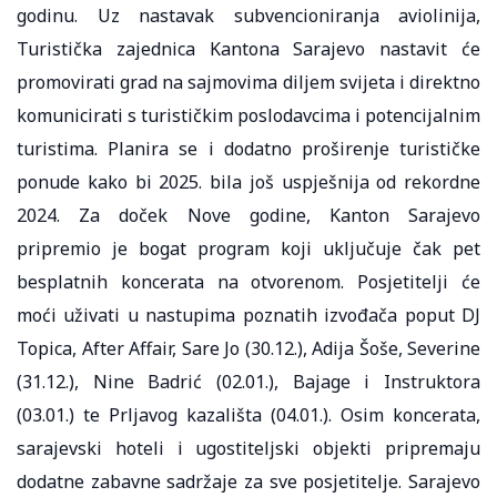
godinu. Uz nastavak subvencioniranja aviolinija,
Turistička zajednica Kantona Sarajevo nastavit će
promovirati grad na sajmovima diljem svijeta i direktno
komunicirati s turističkim poslodavcima i potencijalnim
turistima. Planira se i dodatno proširenje turističke
ponude kako bi 2025. bila još uspješnija od rekordne
2024. Za doček Nove godine, Kanton Sarajevo
pripremio je bogat program koji uključuje čak pet
besplatnih koncerata na otvorenom. Posjetitelji će
moći uživati u nastupima poznatih izvođača poput DJ
Topica, After Affair, Sare Jo (30.12.), Adija Šoše, Severine
(31.12.), Nine Badrić (02.01.), Bajage i Instruktora
(03.01.) te Prljavog kazališta (04.01.). Osim koncerata,
sarajevski hoteli i ugostiteljski objekti pripremaju
dodatne zabavne sadržaje za sve posjetitelje. Sarajevo