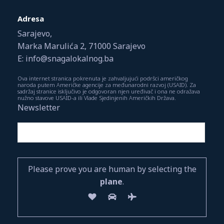
Adresa
Sarajevo,
Marka Marulića 2, 71000 Sarajevo
E: info@snagalokalnog.ba
Ova internet stranica pokrenuta je zahvaljujući podršci američkog
naroda putem Američke agencije za međunarodni razvoj (USAID). Za
sadržaj stranice isključivo je odgovoran njen uređivač i ona ne odražava
nužno stavove USAID-a ili Vlade Sjedinjenih Američkih Država.
Newsletter
Please prove you are human by selecting the
plane
.