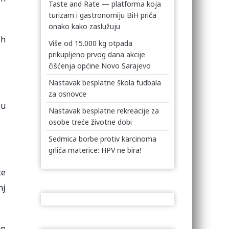
Taste and Rate — platforma koja
turizam i gastronomiju BiH priča
onako kako zaslužuju
ih
Više od 15.000 kg otpada
prikupljeno prvog dana akcije
čišćenja općine Novo Sarajevo
Nastavak besplatne škola fudbala
za osnovce
su
Nastavak besplatne rekreacije za
osobe treće životne dobi
Sedmica borbe protiv karcinoma
grlića materice: HPV ne bira!
te
nj
an