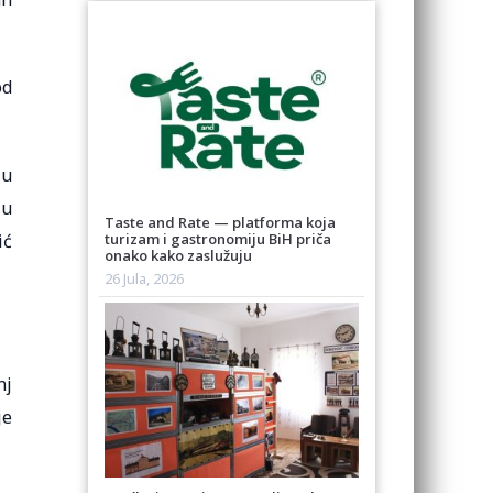
od
 u
 u
Taste and Rate — platforma koja
ić
turizam i gastronomiju BiH priča
onako kako zaslužuju
26 Jula, 2026
nj
je