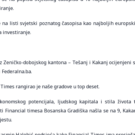
ranje.
na listi svjetski poznatog časopisa kao najboljih europsk
 investiranje.
 Zeničko-dobojskog kantona – Tešanj i Kakanj ocijenjeni 
i Federalna.ba.
 Times rangirao je naše gradove u top deset.
onomskog potencijala, ljudskog kapitala i stila života 
isti Financial timesa Bosanska Gradiška našla se na 9, Kaka
jestu.
Jasmin Halebić podsjeća kako Financial Times ima prosječ