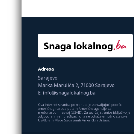
Adresa
Sarajevo,
Marka Marulića 2, 71000 Sarajevo
E: info@snagalokalnog.ba
Ova internet stranica pokrenuta je zahvaljujući podršci
američkog naroda putem Američke agencije za
međunarodni razvoj (USAID). Za sadržaj stranice isključivo je
odgovoran njen uređivač i ona ne odražava nužno stavove
USAID-a ili Vlade Sjedinjenih Američkih Država.