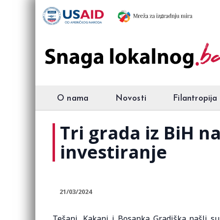
O nama
Novosti
Filantropija
Tri grada iz BiH n
investiranje
21/03/2024
Tešanj, Kakanj i Bosanka Gradiška našli su