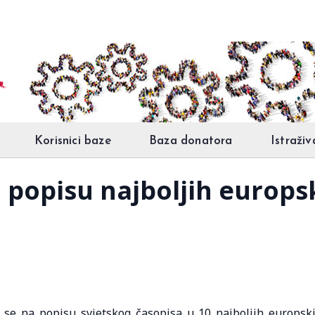
Korisnici baze
Baza donatora
Istraživ
a popisu najboljih europ
 se na popisu svjetskog časopisa u 10 najboljih europsk