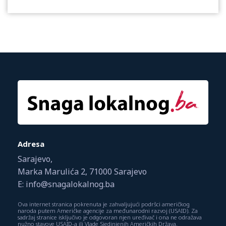
Adresa
Sarajevo,
Marka Marulića 2, 71000 Sarajevo
E: info@snagalokalnog.ba
Ova internet stranica pokrenuta je zahvaljujući podršci američkog
naroda putem Američke agencije za međunarodni razvoj (USAID). Za
sadržaj stranice isključivo je odgovoran njen uređivač i ona ne odražava
nužno stavove USAID-a ili Vlade Sjedinjenih Američkih Država.