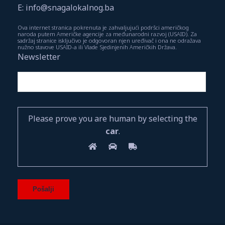
E: info@snagalokalnog.ba
Ova internet stranica pokrenuta je zahvaljujući podršci američkog
naroda putem Američke agencije za međunarodni razvoj (USAID). Za
sadržaj stranice isključivo je odgovoran njen uređivač i ona ne odražava
nužno stavove USAID-a ili Vlade Sjedinjenih Američkih Država.
Newsletter
Please prove you are human by selecting the
car
.