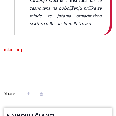
saradnja
Općine
i
Instituta
bit će
zasnovana na poboljšanju prilika za
mlade, te jačanja omladinskog
sektora u Bosanskom Petrovcu.
mladi.org
Share:
NAJNOVIJI ČLANCI