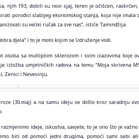
 njih 193, dobili su novi sjaj, teren je očišćen, raskrčen,
nirati porodici slabijeg ekonomskog stanja, koja nije imala 
anizovali su veliki ručak za sve nas”, ističe Tamindžija.
dobra djela” i to je moto kojim se Udruženje vodi.
vot osoba sa multiplom sklerozom i svim izazovima koje o
 je izložba umjetničkih radova na temu “Moja skrivena M
i, Zenici i Nevesinju.
eroze (30.maj) a na samu ideju se došlo kroz saradnju ov
o.
razmjenimo ideje, iskustva, savjete, to je ono što je važno
emo biti od pomoći jedni drugima, pomoći sami sebi ali