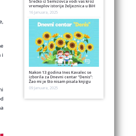
Srećko iz Semizovca vodi vas kroz
vremeplov istorije željeznica u BiH
16 Januara, 2025
e,
ne
 i
Nakon 13 godina Ines Kavalec se
izborila za Dnevni centar “Denis”:
Žao mi je što nisam pisala knjigu
09 Januara, 2025
ni
od
ma