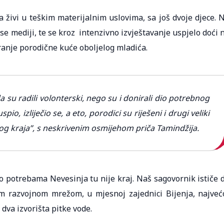
a živi u teškim materijalnim uslovima, sa još dvoje djece. 
se mediji, te se kroz intenzivno izvještavanje uspjelo doći 
ranje porodične kuće oboljelog mladića.
 su radili volonterski, nego su i donirali dio potrebnog
io, izliječio se, a eto, porodici su riješeni i drugi veliki
og kraja”, s neskrivenim osmijehom priča Tamindžija.
 potrebama Nevesinja tu nije kraj. Naš sagovornik ističe 
 razvojnom mrežom, u mjesnoj zajednici Bijenja, najveć
dva izvorišta pitke vode.