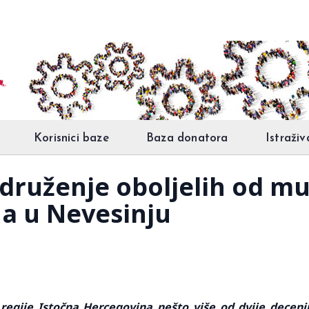
Korisnici baze
Baza donatora
Istraživ
druženje oboljelih od mu
na u Nevesinju
 regije Istočna Hercegovina nešto više od dvije deceni