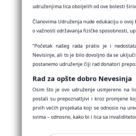
udruženjima lica oboljelih od ove bolesti šir
Članovima Udruženja nude edukaciju o ovoj bo
o važnosti održavanja fizičke sposobnosti, up
“Početak našeg rada pratio je i nedosta
Nevisinje, ali to je bilo dovoljno da se uklju
postanemo udruženje čiji rad donatori prepo
Rad za opšte dobro Nevesinja
Osim što je ovo udruženje usmjereno na lica
postali su prepoznatljivi i kroz promjene ko
prvih većih projekata koji se odnosio na ur
svima – odnosno, kako bi i lica sa invalidite