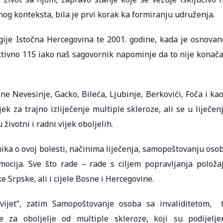
og konteksta, bila je prvi korak ka formiranju udruženja.
gije Istočna Hercegovina te 2001. godine, kada je osnovan
 aktivno 115 iako naš sagovornik napominje da to nije konač
e Nevesinje, Gacko, Bileća, Ljubinje, Berkovići, Foča i kao
k za trajno izliječenje multiple skleroze, ali se u liječen
 životni i radni vijek oboljelih.
nika o ovoj bolesti, načinima liječenja, samopoštovanju oso
mocija. Sve što rade – rade s ciljem popravljanja položa
 Srpske, ali i cijele Bosne i Hercegovine.
svijet”, zatim Samopoštovanje osoba sa invaliditetom, 
be za oboljelje od multiple skleroze, koji su podijelje