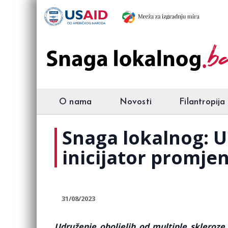
O nama
Novosti
Filantropija
Snaga lokalnog: U
inicijator promje
31/08/2023
Udruženje oboljelih od multiple skleroze