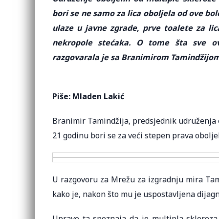
bori se ne samo za lica oboljela od ove bol
ulaze u javne zgrade, prve toalete za li
nekropole stećaka. O tome šta sve ov
razgovarala je sa Branimirom Tamindžijo
Piše: Mladen Lakić
Branimir Tamindžija, predsjednik udruženja o
21 godinu bori se za veći stepen prava oboljeli
U razgovoru za Mrežu za izgradnju mira Tamin
kako je, nakon što mu je uspostavljena dijagn
Upravo ta spoznaja da je multipla skleroza,