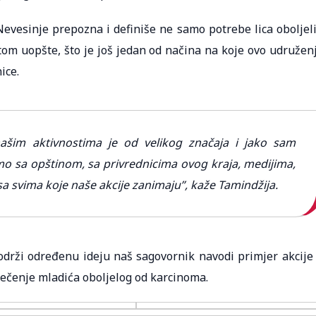
 Nevesinje prepozna i definiše ne samo potrebe lica oboljel
etom uopšte, što je još jedan od načina na koje ovo udružen
ice.
našim aktivnostima je od velikog značaja i jako sam
 sa opštinom, sa privrednicima ovog kraja, medijima,
sa svima koje naše akcije zanimaju”, kaže Tamindžija.
podrži određenu ideju naš sagovornik navodi primjer akcije
iječenje mladića oboljelog od karcinoma.