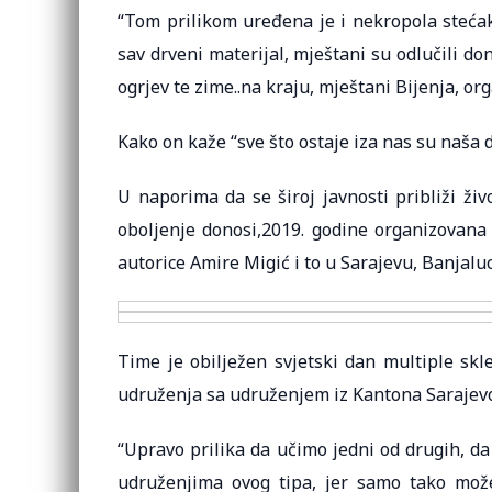
“Tom prilikom uređena je i nekropola stećaka,
sav drveni materijal, mještani su odlučili do
ogrjev te zime..na kraju, mještani Bijenja, org
Kako on kaže “sve što ostaje iza nas su naša 
U naporima da se široj javnosti približi ži
oboljenje donosi,2019. godine organizovana
autorice Amire Migić i to u Sarajevu, Banjaluc
Time je obilježen svjetski dan multiple skl
udruženja sa udruženjem iz Kantona Sarajev
“Upravo prilika da učimo jedni od drugih, da 
udruženjima ovog tipa, jer samo tako mož