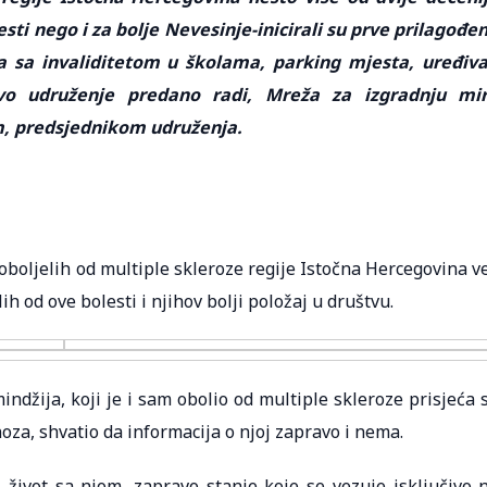
esti nego i za bolje Nevesinje-inicirali su prve prilagođe
ca sa invaliditetom u školama, parking mjesta, uređiva
o udruženje predano radi, Mreža za izgradnju mi
m, predsjednikom udruženja.
boljelih od multiple skleroze regije Istočna Hercegovina v
h od ove bolesti i njihov bolji položaj u društvu.
džija, koji je i sam obolio od multiple skleroze prisjeća 
oza, shvatio da informacija o njoj zapravo i nema.
 život sa njom, zapravo stanje koje se vezuje isključivo 