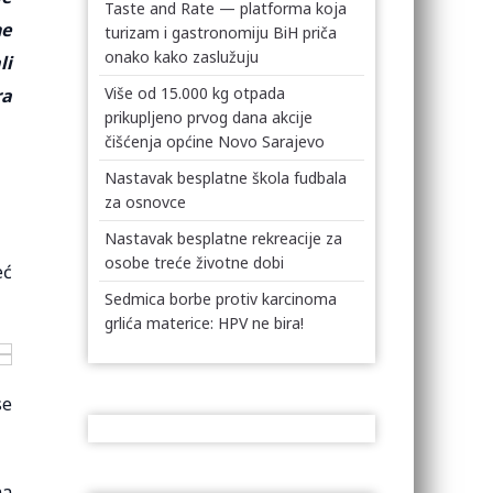
Taste and Rate — platforma koja
ne
turizam i gastronomiju BiH priča
onako kako zaslužuju
li
Više od 15.000 kg otpada
ra
prikupljeno prvog dana akcije
čišćenja općine Novo Sarajevo
Nastavak besplatne škola fudbala
za osnovce
Nastavak besplatne rekreacije za
osobe treće životne dobi
eć
Sedmica borbe protiv karcinoma
grlića materice: HPV ne bira!
se
na