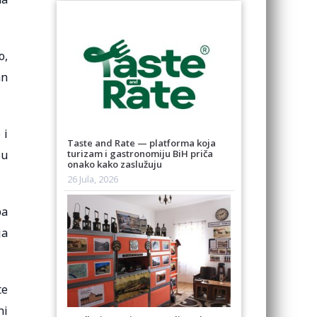
o,
an
 i
Taste and Rate — platforma koja
ju
turizam i gastronomiju BiH priča
onako kako zaslužuju
26 Jula, 2026
ba
ja
te
ni