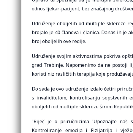
odnos ljekar-pacijent, bez značajnog društven
Udruženje oboljelih od multiple skleroze re
brojalo je 40 članova i članica. Danas ih je
broj oboljelih ove regije.
Udruženje svojim aktivnostima pokriva opštin
grad Trebinje. Napomenimo da ne postoji lije
koristi niz različitih terapija koje produžavaju
Do sada je ovo udruženje izdalo četiri priruč
s invaliditetom, kontrolisanju sopstvenih e
oboljelih od multiple skleroze širom Republike
“Riječ je o priručnicima “Upoznajte naš 
Kontroliranje emocija i Fizijatrija i vjež