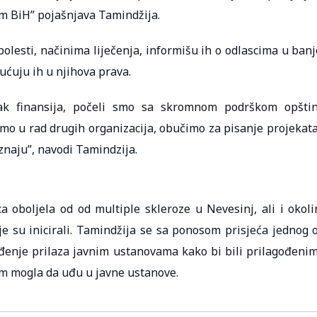
om BiH” pojašnjava Tamindžija.
lesti, načinima liječenja, informišu ih o odlascima u banj
ućuju ih u njihova prava.
tak finansija, počeli smo sa skromnom podrškom opšti
čimo u rad drugih organizacija, obučimo za pisanje projekata
znaju”, navodi Tamindzija.
 oboljela od od multiple skleroze u Nevesinj, ali i okoli
je su inicirali. Tamindžija se sa ponosom prisjeća jednog 
eđenje prilaza javnim ustanovama kako bi bili prilagođeni
tom mogla da uđu u javne ustanove.