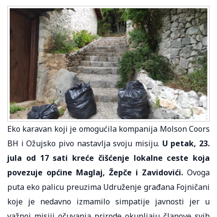
Eko karavan koji je omogućila kompanija Molson Coors
BH i Ožujsko pivo nastavlja svoju misiju.
U petak, 23.
jula od 17 sati kreće čišćenje lokalne ceste koja
povezuje općine Maglaj, Žepče i Zavidovići.
Ovoga
puta eko palicu preuzima Udruženje građana Fojničani
koje je nedavno izmamilo simpatije javnosti jer u
važnoj misiji očuvanja prirode okupljaju članove svih