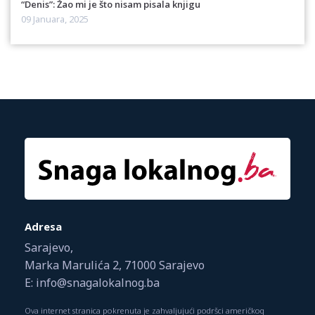
“Denis”: Žao mi je što nisam pisala knjigu
09 Januara, 2025
Adresa
Sarajevo,
Marka Marulića 2, 71000 Sarajevo
E: info@snagalokalnog.ba
Ova internet stranica pokrenuta je zahvaljujući podršci američkog