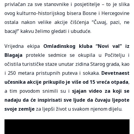
privlačan za sve stanovnike i posjetitelje – to je slika
ovog kulturno-historijskog bisera Bosne i Hercegovine
ostala nakon velike akcije čišćenja “Čuvaj, pazi, ne
bacaj!” kakvu želimo gledati i ubuduće.
Vrijedna ekipa
Omladinskog kluba “Novi val” iz
Blagaja
protekle sedmice se okupila u Počitelju i
očistila turističke staze unutar zidina Starog grada, kao
i 250 metara pristupnih puteva i sokaka.
Devetnaest
učesnika akcije prikupilo je više od 15 vreća otpada
,
a tim povodom snimili su i
sjajan video za koji se
nadaju da će inspirisati sve ljude da čuvaju ljepote
svoje zemlje
za ljepši život u svakom njenom dijelu.