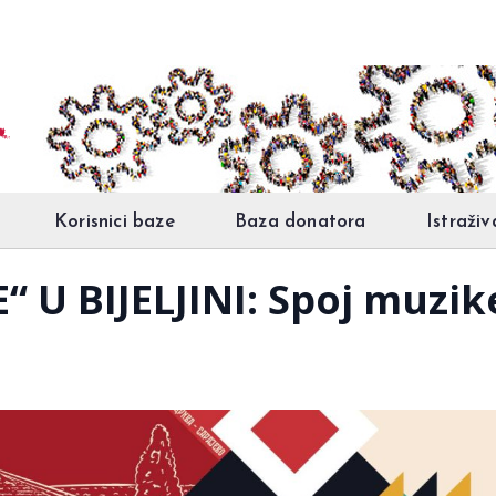
Korisnici baze
Baza donatora
Istraživ
 U BIJELJINI: Spoj muzike