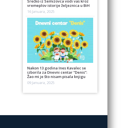
Srećko iz Semizovca vodi vas kroz
vremeplov istorije željeznica u BiH
16 Januara, 2025
Nakon 13 godina Ines Kavalec se
izborila za Dnevni centar “Denis”:
Žao mi je što nisam pisala knjigu
09 Januara, 2025