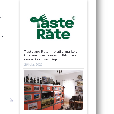
o-
će
Taste and Rate — platforma koja
turizam i gastronomiju BiH priča
onako kako zaslužuju
26 Jula, 2026