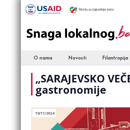
O nama
Novosti
Filantropija
„SARAJEVSKO VEČE“
gastronomije
19/11/2024