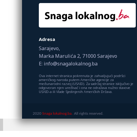
Adresa
Sarajevo,
Marka Marulića 2, 71000 Sarajevo
E: info@snagalokalnog.ba
Ova internet stranica pokrenuta je zahvaljujući podršci
američkog naroda putem Američke agencije za
međunarodni razvoj (USAID). Za sadržaj stranice isključivo je
odgovoran njen uređivač i ona ne odražava nužno stavove
USAID-a ili Vlade Sjedinjenih Američkih Država.
2020
Snaga lokalnog.ba.
All rights reserved.