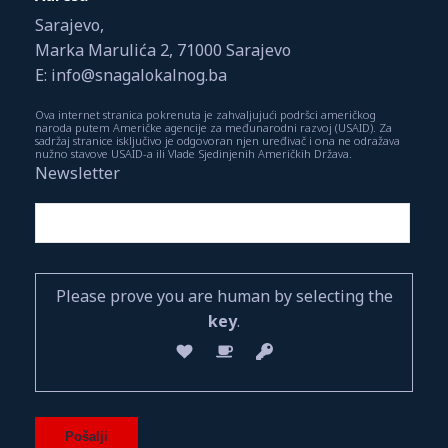
Sarajevo,
Marka Marulića 2, 71000 Sarajevo
E: info@snagalokalnog.ba
Ova internet stranica pokrenuta je zahvaljujući podršci američkog
naroda putem Američke agencije za međunarodni razvoj (USAID). Za
sadržaj stranice isključivo je odgovoran njen uređivač i ona ne odražava
nužno stavove USAID-a ili Vlade Sjedinjenih Američkih Država.
Newsletter
Please prove you are human by selecting the
key
.