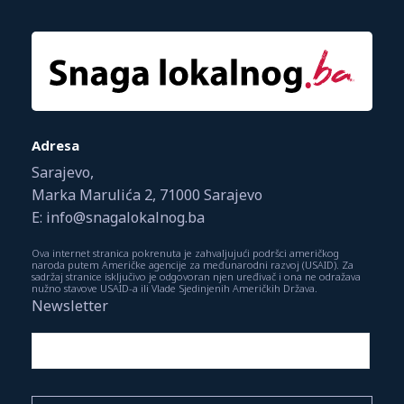
Adresa
Sarajevo,
Marka Marulića 2, 71000 Sarajevo
E: info@snagalokalnog.ba
Ova internet stranica pokrenuta je zahvaljujući podršci američkog
naroda putem Američke agencije za međunarodni razvoj (USAID). Za
sadržaj stranice isključivo je odgovoran njen uređivač i ona ne odražava
nužno stavove USAID-a ili Vlade Sjedinjenih Američkih Država.
Newsletter