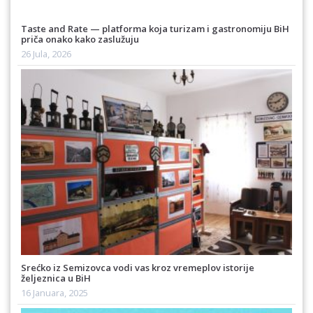
Taste and Rate — platforma koja turizam i gastronomiju BiH
priča onako kako zaslužuju
26 Jula, 2026
Srećko iz Semizovca vodi vas kroz vremeplov istorije
željeznica u BiH
16 Januara, 2025