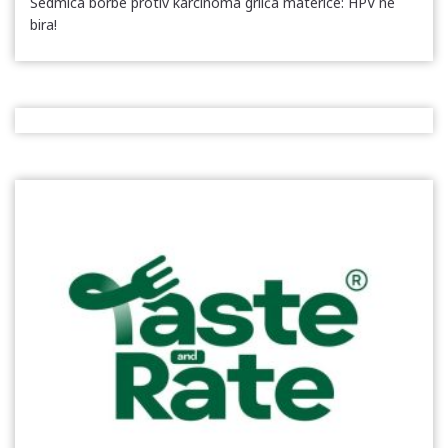
Sedmica borbe protiv karcinoma grlića materice: HPV ne
bira!