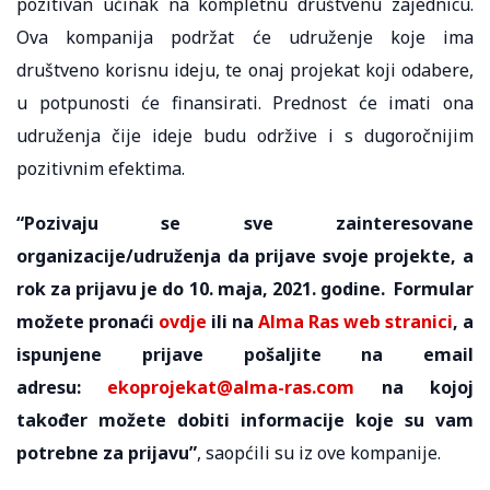
pozitivan učinak na kompletnu društvenu zajednicu.
Ova kompanija podržat će udruženje koje ima
društveno korisnu ideju, te onaj projekat koji odabere,
u potpunosti će finansirati. Prednost će imati ona
udruženja čije ideje budu održive i s dugoročnijim
pozitivnim efektima.
“Pozivaju se sve zainteresovane
organizacije/udruženja da prijave svoje projekte, a
rok za prijavu je do 10. maja, 2021. godine. Formular
možete pronaći
ovdje
ili na
Alma Ras web stranici
, a
ispunjene prijave pošaljite na email
adresu:
ekoprojekat@alma-ras.com
na kojoj
također možete dobiti informacije koje su vam
potrebne za prijavu”
, saopćili su iz ove kompanije.