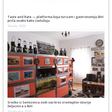
Taste and Rate — platforma koja turizam i gastronomiju BiH
priča onako kako zaslužuju
26 Jula, 2026
Srećko iz Semizovca vodi vas kroz vremeplov istorije
željeznica u BiH
16 Januara, 2025