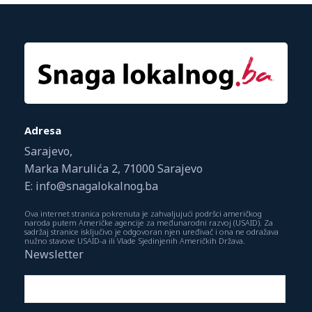
Adresa
Sarajevo,
Marka Marulića 2, 71000 Sarajevo
E: info@snagalokalnog.ba
Ova internet stranica pokrenuta je zahvaljujući podršci američkog
naroda putem Američke agencije za međunarodni razvoj (USAID). Za
sadržaj stranice isključivo je odgovoran njen uređivač i ona ne odražava
nužno stavove USAID-a ili Vlade Sjedinjenih Američkih Država.
Newsletter