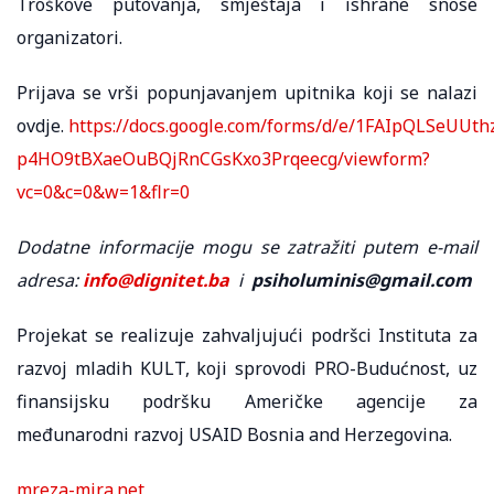
Troškove putovanja, smještaja i ishrane snose
organizatori.
Prijava se vrši popunjavanjem upitnika koji se nalazi
ovdje.
https://docs.google.com/forms/d/e/1FAIpQLSeUUt
p4HO9tBXaeOuBQjRnCGsKxo3Prqeecg/viewform?
vc=0&c=0&w=1&flr=0
Dodatne informacije mogu se zatražiti putem e-mail
adresa:
info@dignitet.ba
i
psiholuminis@gmail.com
Projekat se realizuje zahvaljujući podršci Instituta za
razvoj mladih KULT, koji sprovodi PRO-Budućnost, uz
finansijsku podršku Američke agencije za
međunarodni razvoj USAID Bosnia and Herzegovina.
mreza-mira.net