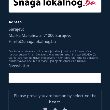
Adresa
Sarajevo,
Marka Marulića 2, 71000 Sarajevo
E: info@snagalokalnog.ba
Ova internet stranica pokrenuta je zahvaljujući podršci američkog
naroda putem Američke agencije za međunarodni razvoj (USAID). Za
sadržaj stranice isključivo je odgovoran njen uređivač i ona ne odražava
nužno stavove USAID-a ili Vlade Sjedinjenih Američkih Država.
Newsletter
Please prove you are human by selecting the
heart
.