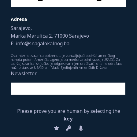
Adresa
Sarajevo,
Marka Marulića 2, 71000 Sarajevo
E: info@snagalokalnog.ba
Ova internet stranica pokrenuta je zahvaljujući podršci američkog
naroda putem Američke agencije za međunarodni razvoj (USAID). Za
sadržaj stranice isključivo je odgovoran njen uređivač i ona ne odražava
nužno stavove USAID-a ili Vlade Sjedinjenih Američkih Država.
Newsletter
Please prove you are human by selecting the
key
.