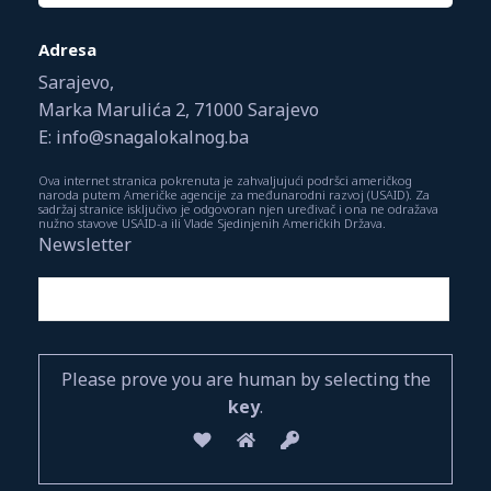
Adresa
Sarajevo,
Marka Marulića 2, 71000 Sarajevo
E: info@snagalokalnog.ba
Ova internet stranica pokrenuta je zahvaljujući podršci američkog
naroda putem Američke agencije za međunarodni razvoj (USAID). Za
sadržaj stranice isključivo je odgovoran njen uređivač i ona ne odražava
nužno stavove USAID-a ili Vlade Sjedinjenih Američkih Država.
Newsletter
Please prove you are human by selecting the
key
.