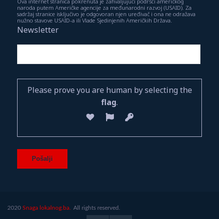
Ova internet stranica pokrenuta je zahvaljujući podršci američkog
naroda putem Američke agencije za međunarodni razvoj (USAID). Za
sadržaj stranice isključivo je odgovoran njen uređivač i ona ne odražava
nužno stavove USAID-a ili Vlade Sjedinjenih Američkih Država.
Newsletter
Please prove you are human by selecting the
flag
.
2020
Snaga lokalnog.ba.
All rights reserved.