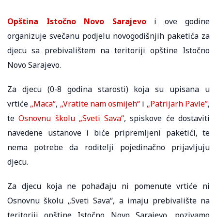
Opština Istočno Novo Sarajevo
i ove godine
organizuje svečanu podjelu novogodišnjih paketića za
djecu sa prebivalištem na teritoriji opštine Istočno
Novo Sarajevo.
Za djecu (0-8 godina starosti) koja su upisana u
vrtiće
„Maca“
,
„Vratite nam osmijeh“
i
„Patrijarh Pavle”
,
te
Osnovnu školu „Sveti Sava“
, spiskove će dostaviti
navedene ustanove i biće pripremlјeni paketići, te
nema potrebe da roditelјi pojedinačno prijavlјuju
djecu.
Za djecu koja ne pohađaju ni pomenute vrtiće ni
Osnovnu školu „Sveti Sava“, a imaju prebivalište na
teritoriji opštine Istočno Novo Sarajevo, pozivamo