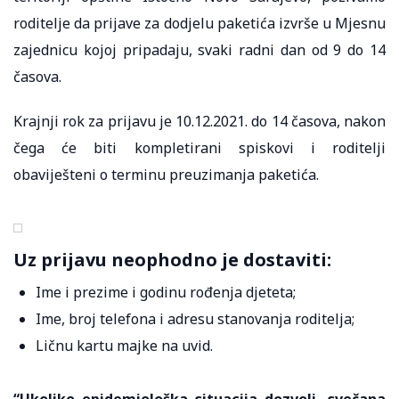
roditelјe da prijave za dodjelu paketića izvrše u Mjesnu
zajednicu kojoj pripadaju, svaki radni dan od 9 do 14
časova.
Krajnji rok za prijavu je 10.12.2021. do 14 časova, nakon
čega će biti kompletirani spiskovi i roditelјi
obaviješteni o terminu preuzimanja paketića.
Uz prijavu neophodno je dostaviti:
Ime i prezime i godinu rođenja djeteta;
Ime, broj telefona i adresu stanovanja roditelјa;
Ličnu kartu majke na uvid.
“Ukoliko epidemiološka situacija dozvoli, svečana