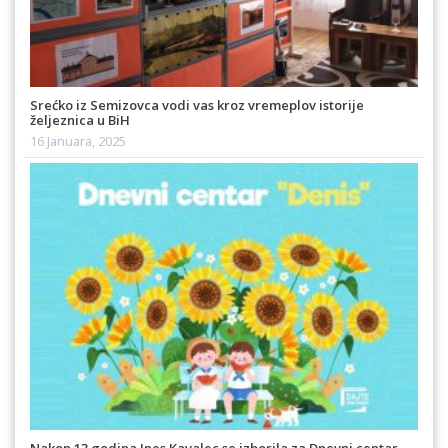
Srećko iz Semizovca vodi vas kroz vremeplov istorije
željeznica u BiH
16 Januara, 2025
Nakon 13 godina Ines Kavalec se izborila za Dnevni centar