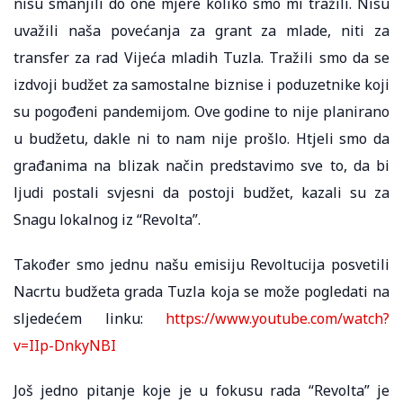
nisu smanjili do one mjere koliko smo mi tražili. Nisu
uvažili naša povećanja za grant za mlade, niti za
transfer za rad Vijeća mladih Tuzla. Tražili smo da se
izdvoji budžet za samostalne biznise i poduzetnike koji
su pogođeni pandemijom. Ove godine to nije planirano
u budžetu, dakle ni to nam nije prošlo. Htjeli smo da
građanima na blizak način predstavimo sve to, da bi
ljudi postali svjesni da postoji budžet, kazali su za
Snagu lokalnog iz “Revolta”.
Također smo jednu našu emisiju Revoltucija posvetili
Nacrtu budžeta grada Tuzla koja se može pogledati na
sljedećem linku:
https://www.youtube.com/watch?
v=IIp-DnkyNBI
Još jedno pitanje koje je u fokusu rada “Revolta” je