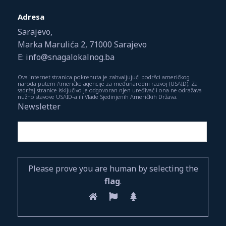
Adresa
Sarajevo,
Marka Marulića 2, 71000 Sarajevo
E: info@snagalokalnog.ba
Ova internet stranica pokrenuta je zahvaljujući podršci američkog
naroda putem Američke agencije za međunarodni razvoj (USAID). Za
sadržaj stranice isključivo je odgovoran njen uređivač i ona ne odražava
nužno stavove USAID-a ili Vlade Sjedinjenih Američkih Država.
Newsletter
Please prove you are human by selecting the
flag
.