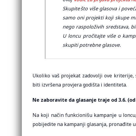
Skupite što više glasova i poveć
samo oni projekti koji skupe min
nego raspoloživih sredstava, bi
U loncu pročitajte više o kamp
skupiti potrebne glasove.
Ukoliko vaš projekat zadovolji ove kriterije
biti izvršena provjera godišta i identiteta.
Ne zaboravite da glasanje traje od 3.6. (od 
Na koji način funkcionišu kampanje u loncu
pobijedite na kampanji glasanja, pronađite 