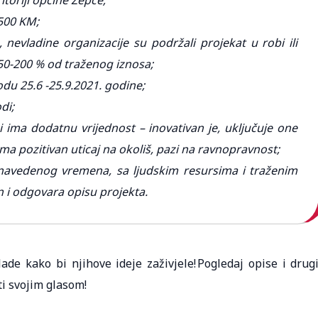
itoriji općine Žepče;
1500 KM;
 nevladine organizacije su podržali projekat u robi ili
50-200 % od traženog iznosa;
odu 25.6 -25.9.2021. godine;
di;
i ima dodatnu vrijednost – inovativan je, uključuje one
 ima pozitivan uticaj na okoliš, pazi na ravnopravnost;
navedenog vremena, sa ljudskim resursima i traženim
n i odgovara opisu projekta.
de kako bi njihove ideje zaživjele! Pogledaj opise i drug
ti svojim glasom!