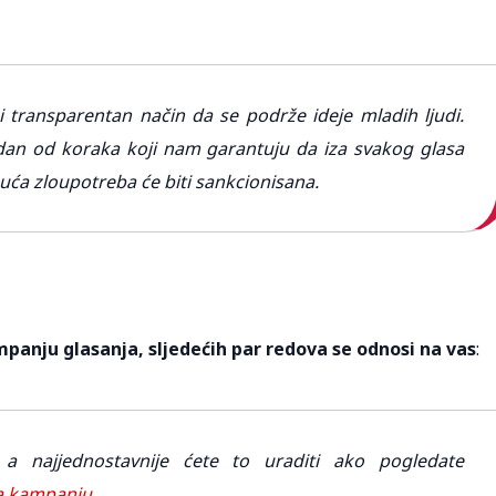
i transparentan način da se podrže ideje mladih ljudi.
jedan od koraka koji nam garantuju da iza svakog glasa
guća zloupotreba će biti sankcionisana.
ampanju glasanja, sljedećih par redova se odnosi na vas
:
, a najjednostavnije ćete to uraditi ako pogledate
na kampanju.