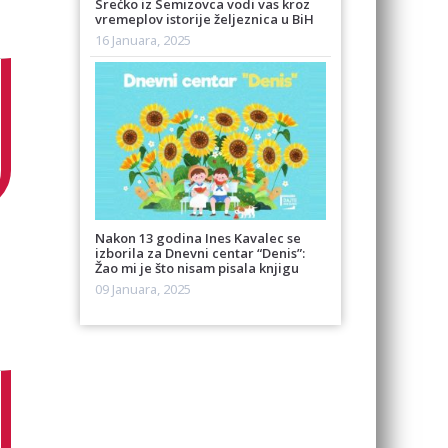
Srećko iz Semizovca vodi vas kroz
vremeplov istorije željeznica u BiH
16 Januara, 2025
Nakon 13 godina Ines Kavalec se
izborila za Dnevni centar “Denis”:
Žao mi je što nisam pisala knjigu
09 Januara, 2025