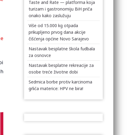
Taste and Rate — platforma koja
turizam i gastronomiju BiH priča
onako kako zaslužuju
Više od 15.000 kg otpada
prikupljeno prvog dana akcije
je
čišćenja općine Novo Sarajevo
Nastavak besplatne škola fudbala
za osnovce
bi
Nastavak besplatne rekreacije za
ih
osobe treće životne dobi
Sedmica borbe protiv karcinoma
grlića materice: HPV ne bira!