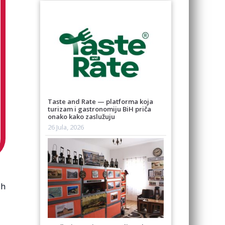
Taste and Rate — platforma koja
turizam i gastronomiju BiH priča
onako kako zaslužuju
26 Jula, 2026
ih