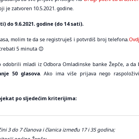
oji je zatvoren 10.5.2021. godine.
i) do 9.6.2021. godine (do 14 sati).
a, molim te da se registruješ i potvrdiš broj telefona.
Ovd
 trebati 5 minuta 😊
 odobrili mladi iz Odbora Omladinske banke Žepče, a da 
nje 50 glasova
. Ako ima više prijava nego raspoloživ
jekat po sljedećim kriterijima:
čini 3 do 7 članova i članica između 17 i 35 godina;