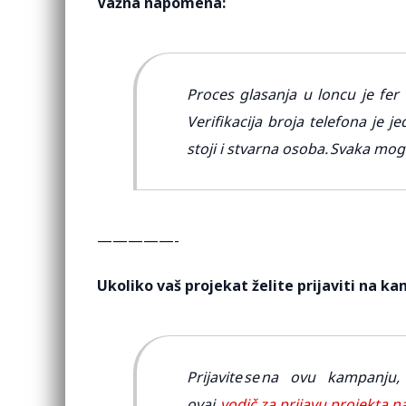
Važna napomena:
Proces glasanja u loncu je fer 
Verifikacija broja telefona je 
stoji i stvarna osoba. Svaka mo
—————-
Ukoliko vaš projekat želite prijaviti na k
Prijavite se na ovu kampanju
ovaj
vodič za prijavu projekta 