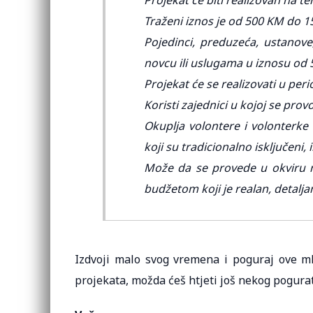
Projekat će biti realizovan na ter
Traženi iznos je od 500 KM do 
Pojedinci, preduzeća, ustanove,
novcu ili uslugama u iznosu od 
Projekat će se realizovati u peri
Koristi zajednici u kojoj se provo
Okuplja volontere i volonterke 
koji su tradicionalno isključeni,
Može da se provede u okviru 
budžetom koji je realan, detalja
Izdvoji malo svog vremena i poguraj ove mla
projekata, možda ćeš htjeti još nekog pogura