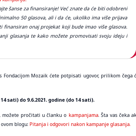
ajte šanse za finansiranje! Već znate da će biti odobreni
imalno 50 glasova, ali i da će, ukoliko ima više prijava
ti finansiran onaj projekat koji bude imao više glasova.
anji glasanja te kako možete promovisati svoju ideju i
, s Fondacijom Mozaik ćete potpisati ugovor, prilikom čega 
14 sati) do 9.6.2021. godine (do 14 sati).
, možete pročitati u članku o
kampanjama
. Šta vas čeka a
u ovom blogu:
Pitanja i odgovori nakon kampanje glasanja.