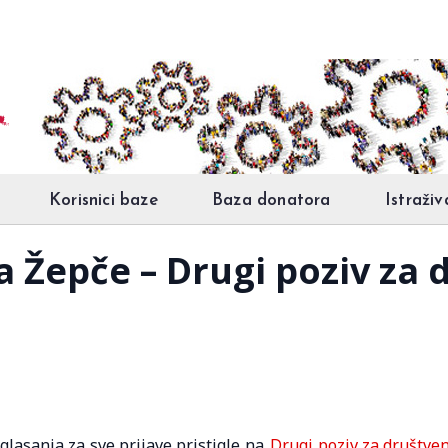
Korisnici baze
Baza donatora
Istraživ
Žepče – Drugi poziv za 
asanja za sve prijave pristigle na
Drugi poziv za društve