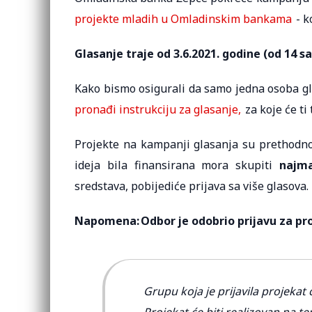
projekte mladih u Omladinskim bankama
- k
Glasanje traje od 3.6.2021. godine (od 14 sat
Kako bismo osigurali da samo jedna osoba glas
pronađi instrukciju za glasanje,
za koje će ti
Projekte na kampanji glasanja su prethodno
ideja bila finansirana mora skupiti
najma
sredstava, pobijediće prijava sa više glasova.
Napomena: Odbor je odobrio prijavu za pro
Grupu koja je prijavila projekat 