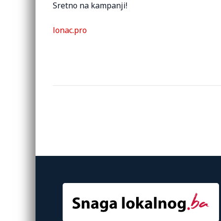
Sretno na kampanji!
lonac.pro