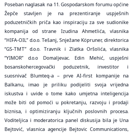
Poseban naglasak na 11. Gospodarskom forumu općine
Žepče stavljen je na prezentiranje uspješnih
poduzetničkih priča kao inspiraciju za sve sudionike
kompanija od strane Izudina Ahmetlića, vlasnika
“HIFA-OIL” d.o.o. Tešanj, Snježane Köpruner, direktorica
“GS-TMT” d.o.o. Travnik i Zlatka Oršolića, vlasnika
“YIMOR” d.o.o Domaljevac. Edin Mehić, uspješni
bosanskohercegovački poduzetnik, investitor i
suosnivač Blumteq-a – prve AI-first kompanije na
Balkanu, imao je priliku podijeliti svoja vrijedna
iskustva i uvide o tome kako umjetna inteligencija
može biti od pomoći u pokretanju, razvoju i prodaji
biznisa, i optimiziranju ključnih poslovnih procesa.
Voditeljica i moderatorica panel diskusija bila je Una
Bejtović, vlasnica agencije Bejtovic Communications,