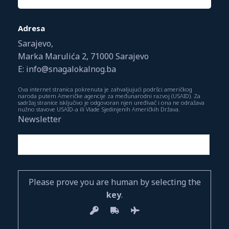
Adresa
Sarajevo,
Marka Marulića 2, 71000 Sarajevo
E: info@snagalokalnog.ba
Ova internet stranica pokrenuta je zahvaljujući podršci američkog
naroda putem Američke agencije za međunarodni razvoj (USAID). Za
sadržaj stranice isključivo je odgovoran njen uređivač i ona ne odražava
nužno stavove USAID-a ili Vlade Sjedinjenih Američkih Država.
Newsletter
Please prove you are human by selecting the
key
.