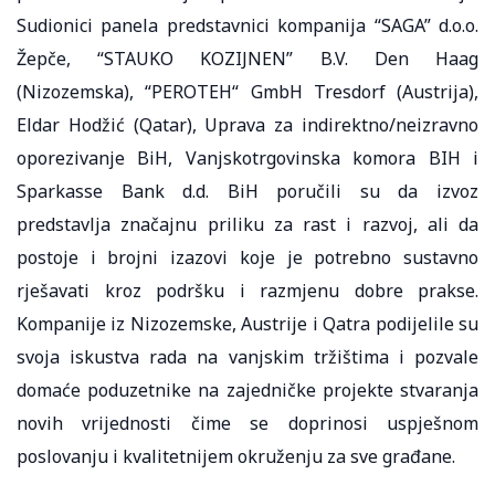
Sudionici panela predstavnici kompanija “SAGA” d.o.o.
Žepče, “STAUKO KOZIJNEN” B.V. Den Haag
(Nizozemska), “PEROTEH“ GmbH Tresdorf (Austrija),
Eldar Hodžić (Qatar), Uprava za indirektno/neizravno
oporezivanje BiH, Vanjskotrgovinska komora BIH i
Sparkasse Bank d.d. BiH poručili su da izvoz
predstavlja značajnu priliku za rast i razvoj, ali da
postoje i brojni izazovi koje je potrebno sustavno
rješavati kroz podršku i razmjenu dobre prakse.
Kompanije iz Nizozemske, Austrije i Qatra podijelile su
svoja iskustva rada na vanjskim tržištima i pozvale
domaće poduzetnike na zajedničke projekte stvaranja
novih vrijednosti čime se doprinosi uspješnom
poslovanju i kvalitetnijem okruženju za sve građane.