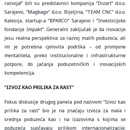
razvoja!” bili su predstavnici kompanija “Dizart“ d.o.o.
Sarajevo, “Magbago“ d.o.o. Bijeljina, “TEAM CNC“ d.o.o.
Kalesija, startup-a “BPARCO“ Sarajevo i “Investicijske
fondacije Impakt”. Generalni zaključak je da inovacije
jesu realna perspektiva za razvoj malih poduzeća, ali
im je potrebna cjelovita podrška – od promjene
mentaliteta, preko institucionalne i infrastrukturne
potpore, do jačanja poduzetničkih i inovacijskih
kompetencija.
​”IZVOZ KAO PRILIKA ZA RAST”​
Fokus diskusije drugog panela pod nazivom “Izvoz kao
prilika za rast” bio je na značaju izvoza za mala i
srednja poduzeća kao i na izazovima s kojima se
poduzeća suočavaju prilikom internacionalizacije.