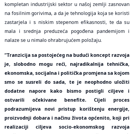
kompletan industrijski sektor u našoj zemlji zasnovan
na fosilnim gorivima, a da je tehnologija koja se koristi
zastarjela i s niskim stepenom efikasnosti, te da su
mala i srednja preduzeća pogođena pandemijom i
nalaze se u nimalo ohrabrujućem položaju.
“Tranzicija sa postojećeg na budući koncept razvoja
je, slobodno mogu reći, najradikalnija tehnička,
ekonomska, socijalna i politička promjena sa kojom
smo se susreli do sada, te je neophodno uložiti
dodatne napore kako bismo postigli ciljeve i
ostvarili očekivane benefite. Cijeli proces
podrazumijeva novi pristup korištenju energije,
proizvodnji dobara i načinu života općenito, koji pri
realizaciji ciljeva socio-ekonomskog razvoja