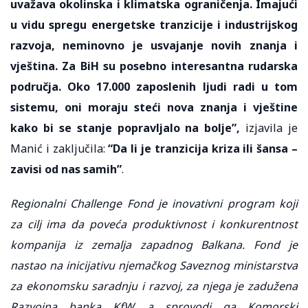
uvažava okolinska i klimatska ograničenja. Imajući
u vidu spregu energetske tranzicije i industrijskog
razvoja, neminovno je usvajanje novih znanja i
vještina. Za BiH su posebno interesantna rudarska
područja. Oko 17.000 zaposlenih ljudi radi u tom
sistemu, oni moraju steći nova znanja i vještine
kako bi se stanje popravljalo na bolje”,
izjavila je
Manić i zaključila:
“Da li je tranzicija kriza ili šansa –
zavisi od nas samih”
.
Regionalni Challenge Fond je inovativni program koji
za cilj ima da poveća produktivnost i konkurentnost
kompanija iz zemalja zapadnog Balkana. Fond je
nastao na inicijativu njemačkog Saveznog ministarstva
za ekonomsku saradnju i razvoj, za njega je zadužena
Razvojna banka KfW, a sprovodi ga Komorski