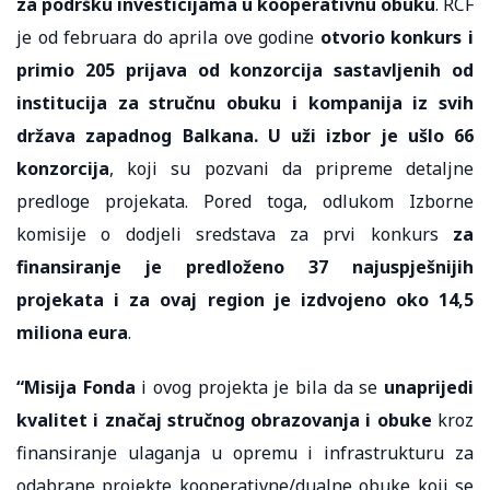
za podršku investicijama u kooperativnu obuku
. RCF
je od februara do aprila ove godine
otvorio konkurs i
primio 205 prijava od konzorcija sastavljenih od
institucija za stručnu obuku i kompanija iz svih
država zapadnog Balkana. U uži izbor je ušlo 66
konzorcija
, koji su pozvani da pripreme detaljne
predloge projekata. Pored toga, odlukom Izborne
komisije o dodjeli sredstava za prvi konkurs
za
finansiranje
je
predloženo 37 najuspješnijih
projekata i za ovaj region je izdvojeno oko 14,5
miliona eura
.
“Misija Fonda
i ovog projekta je bila da se
unaprijedi
kvalitet i značaj stručnog obrazovanja i obuke
kroz
finansiranje ulaganja u opremu i infrastrukturu za
odabrane projekte kooperativne/dualne obuke koji se