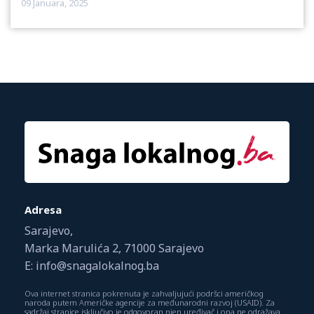
09 Januara, 2025
Adresa
Sarajevo,
Marka Marulića 2, 71000 Sarajevo
E: info@snagalokalnog.ba
Ova internet stranica pokrenuta je zahvaljujući podršci američkog
naroda putem Američke agencije za međunarodni razvoj (USAID). Za
sadržaj stranice isključivo je odgovoran njen uređivač i ona ne odražava