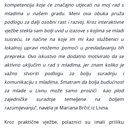
kompetencija koje će značajno utjecati na moj rad s
mladima u našem gradu. Meni ova obuka pruža
podlogu za dalji osobni rast i razvoj. Kroz interaktivne
vježbe stekla sam bolji uvid u izazove s kojima se mladi
susreću, te načine na koje im mi kao službenici u
lokalnoj upravi možemo pomoći u prevladavanju tih
prepreka. Ovo iskustvo me dodatno motiviralo da se
aktivno uključim u rad s mladima, jer znam koliko je
važno stvoriti podlogu za bolju suradnju i
komunikaciju s mladima. Smatram da bolja budućnost
za mlade u Livnu može samo proizići kao plod
zajedničke suradnje temeljene na boljem
razumijevanju
“, navela je Mariana Brčić iz Livna.
Kroz praktične vježbe, polaznici su imali priliku