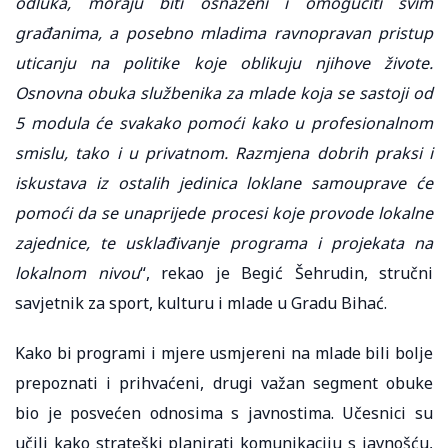
odluka, moraju biti osnaženi i omogućiti svim
građanima, a posebno mladima ravnopravan pristup
uticanju na politike koje oblikuju njihove živote.
Osnovna obuka službenika za mlade koja se sastoji od
5 modula će svakako pomoći kako u profesionalnom
smislu, tako i u privatnom. Razmjena dobrih praksi i
iskustava iz ostalih jedinica loklane samouprave će
pomoći da se unaprijede procesi koje provode lokalne
zajednice, te usklađivanje programa i projekata na
lokalnom nivou
“, rekao je Begić Šehrudin, stručni
savjetnik za sport, kulturu i mlade u Gradu Bihać.
Kako bi programi i mjere usmjereni na mlade bili bolje
prepoznati i prihvaćeni, drugi važan segment obuke
bio je posvećen odnosima s javnostima. Učesnici su
učili kako strateški planirati komunikaciju s javnošću,