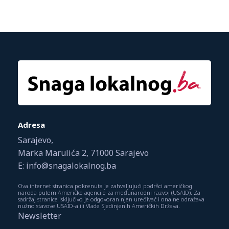
Adresa
Sarajevo,
Marka Marulića 2, 71000 Sarajevo
E: info@snagalokalnog.ba
Ova internet stranica pokrenuta je zahvaljujući podršci američkog
naroda putem Američke agencije za međunarodni razvoj (USAID). Za
sadržaj stranice isključivo je odgovoran njen uređivač i ona ne odražava
nužno stavove USAID-a ili Vlade Sjedinjenih Američkih Država.
Newsletter