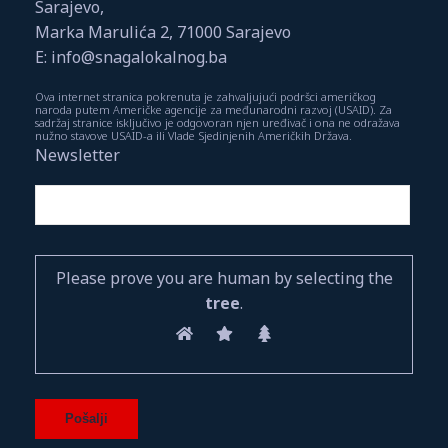
Sarajevo,
Marka Marulića 2, 71000 Sarajevo
E: info@snagalokalnog.ba
Ova internet stranica pokrenuta je zahvaljujući podršci američkog
naroda putem Američke agencije za međunarodni razvoj (USAID). Za
sadržaj stranice isključivo je odgovoran njen uređivač i ona ne odražava
nužno stavove USAID-a ili Vlade Sjedinjenih Američkih Država.
Newsletter
Please prove you are human by selecting the
tree
.