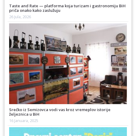
Taste and Rate — platforma koja turizam i gastronomiju BiH
priča onako kako zaslužuju
26 Jula, 2026
Srećko iz Semizovca vodi vas kroz vremeplov istorije
željeznica u BiH
16 Januara, 2025