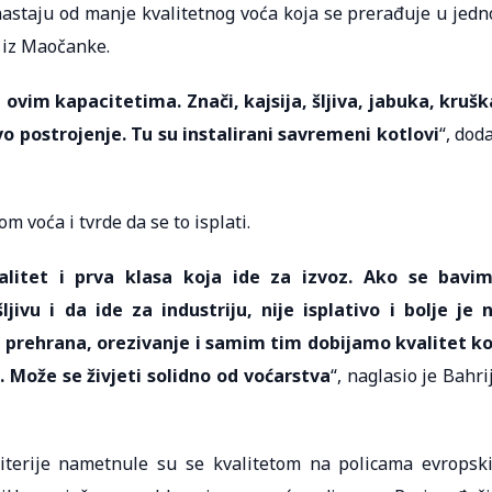
ji nastaju od manje kvalitetnog voća koja se prerađuje u jedn
e iz Maočanke.
ovim kapacitetima. Znači, kajsija, šljiva, jabuka, krušk
o postrojenje. Tu su instalirani savremeni kotlovi
“, dod
 voća i tvrde da se to isplati.
litet i prva klasa koja ide za izvoz. Ako se bavi
u i da ide za industriju, nije isplativo i bolje je 
a, prehrana, orezivanje i samim tim dobijamo kvalitet ko
. Može se živjeti solidno od voćarstva
“, naglasio je Bahri
riterije nametnule su se kvalitetom na policama evropsk