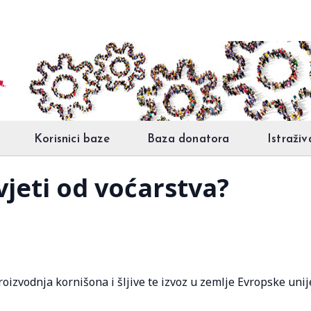
Korisnici baze
Baza donatora
Istraživ
ivjeti od voćarstva?
oizvodnja kornišona i šljive te izvoz u zemlje Evropske unij