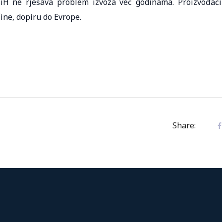
BiH ne rješava problem izvoza već godinama. Proizvođači
čine, dopiru do Evrope.
Share: