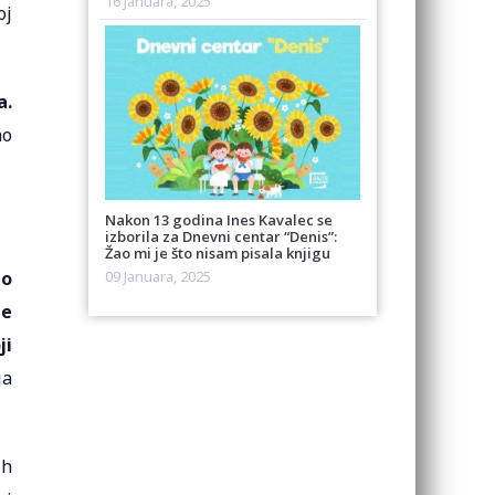
16 Januara, 2025
oj
a.
ao
Nakon 13 godina Ines Kavalec se
izborila za Dnevni centar “Denis”:
Žao mi je što nisam pisala knjigu
mo
09 Januara, 2025
ne
ji
ja
ih