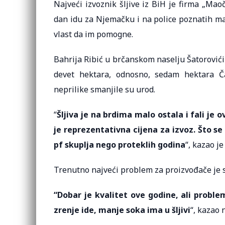
Najveći izvoznik šljive iz BiH je firma „Ma
dan idu za Njemačku i na police poznatih mar
vlast da im pomogne.
Bahrija Ribić u brčanskom naselju Šatorovići p
devet hektara, odnosno, sedam hektara Ča
neprilike smanjile su urod.
“
Šljiva je na brdima malo ostala i fali je o
je reprezentativna cijena za izvoz. Što se 
pf skuplja nego proteklih godina
“, kazao je
Trenutno najveći problem za proizvođače je 
“Dobar je kvalitet ove godine, ali problem 
zrenje ide, manje soka ima u šljivi
“, kazao 