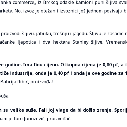
očanka commerce„ iz Brčkog odakle kamioni puni šljiva sva
keta. No, izvoz je otežan i izvoznici još jednom pozivaju b
roizvodi šljivu, jabuku, trešnju i jagodu. Šljivu je zasadio 
čanke ljepotice i dva hektara Stanley šljive. Vremens
ve godine. Ima finu cijenu. Otkupna cijena je 0,80 pf, a 
tiče industrije, onda je 0,40 pf i onda je ove godine za 
 Bahrija Ribić, proizvođač.
suša.
su velike suše. Fali joj vlage da bi došlo zrenje. Spori
nam je Ibro Junuzović, proizvođač.