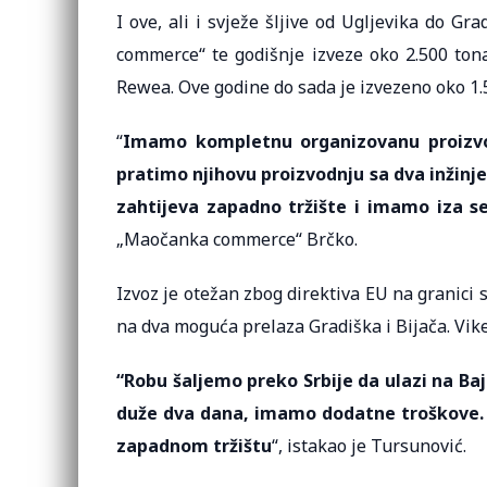
I ove, ali i svježe šljive od Ugljevika do 
commerce“ te godišnje izveze oko 2.500 ton
Rewea. Ove godine do sada je izvezeno oko 1.
“
Imamo kompletnu organizovanu proizvod
pratimo njihovu proizvodnju sa dva inžin
zahtijeva zapadno tržište i imamo iza s
„Maočanka commerce“ Brčko.
Izvoz je otežan zbog direktiva EU na granici
na dva moguća prelaza Gradiška i Bijača. Vik
“Robu šaljemo preko Srbije da ulazi na Ba
duže dva dana, imamo dodatne troškove. S
zapadnom tržištu
“, istakao je Tursunović.