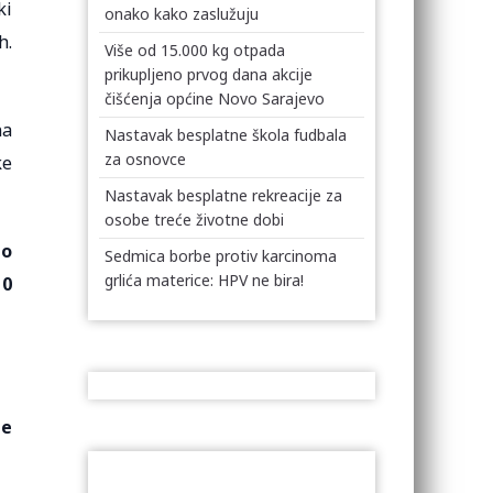
ki
onako kako zaslužuju
h.
Više od 15.000 kg otpada
prikupljeno prvog dana akcije
čišćenja općine Novo Sarajevo
na
Nastavak besplatne škola fudbala
za osnovce
ke
Nastavak besplatne rekreacije za
osobe treće životne dobi
to
Sedmica borbe protiv karcinoma
grlića materice: HPV ne bira!
10
je