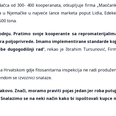
Gradačca od 300- 400 kooperanata, otkupljuje firma „Maočan
a u Njemačke u najveće lance marketa poput Lidla, Edeke
500 tona.
nju. Pratimo svoje kooperante sa repromaterijalim
jera poljoprivrede. Imamo implementirane standarde ko
ebe dugogodišnji rad
“, rekao je Ibrahim Tursunović, Fir
 sa Hrvatskom gdje fitosanitarna inspekcija ne radi produže
endom se izvoznici snalaze.
jakovo. Znači, moramo praviti pojas jedan jer roba putu
nalazimo se na neki način kako bi ispoštovali kupce 