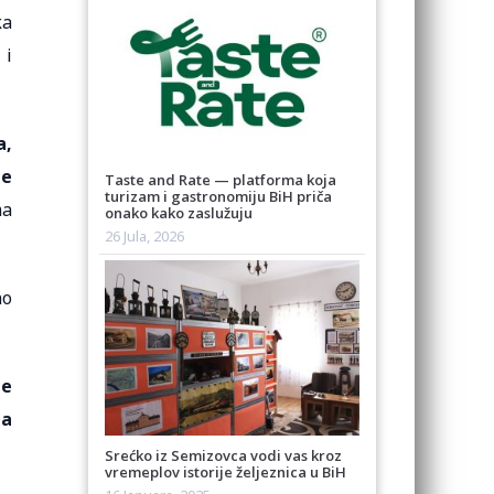
ka
 i
a,
je
Taste and Rate — platforma koja
turizam i gastronomiju BiH priča
ma
onako kako zaslužuju
26 Jula, 2026
no
je
na
Srećko iz Semizovca vodi vas kroz
vremeplov istorije željeznica u BiH