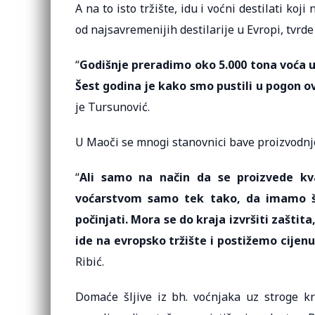
A na to isto tržište, idu i voćni destilati ko
od najsavremenijih destilarije u Evropi, tvrd
“
Godišnje preradimo oko 5.000 tona voća u 
Šest godina je kako smo pustili u pogon ov
je Tursunović.
U Maoči se mnogi stanovnici bave proizvodnjom
“
Ali samo na način da se proizvede kva
voćarstvom samo tek tako, da imamo šljiv
počinjati. Mora se do kraja izvršiti zaštit
ide na evropsko tržište i postižemo cijenu
Ribić.
Domaće šljive iz bh. voćnjaka uz stroge k