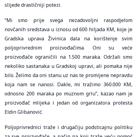
slijede drastičniji potezi.
“Mi smo prije svega nezadovoljni raspodjelom
novčanih sredstava u iznosu od 600 hiljada KM, koje je
Gradska uprava Živinica dala na korištenje svim
poljoprivrednim proizvođačima. Oni su veće
proizvođače ograničili na 1.500 maraka. Održali smo
nekoliko sastanaka u Gradskoj upravi, ali pomaka nije
bilo. Želimo da oni stanu uz nas te promijene nepravdu
koja nam se nanosi. Dakle, mi tražimo 360.000 KM,
odnosno 200 maraka po muznom grlu”, kazao nam je
proizvođač mlijeka i jedan od organizatora protesta
Eldin Glibanović.
Poljoprivrednici traže i drugačiju podsticajnu politiku
za sve proizvođače, a način na koji traže veću pomoć