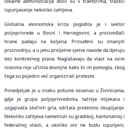
lokalne administracije došli su s traktorima, tražeći
ispunjavanje nekoliko zahtjeva.
Globalna ekonomska kriza pogodila je i sektor
poljoprivrede u Bosni i Hercegovini, a proizvođači
hrane padaju na koljena. Prinuđeni su smanjiti
proizvodnju, a u jeku proljetne sjetve navode da djeluju
bez konkretnog plana. Naglašavaju da vlast na svim
nivoima nije učinila dovoljno kako bi im pomogla, zbog
čega su pojedini već organizirali proteste.
Ponedjeljak je u znaku pobune osvanuo u Živinicama,
gdje je grupa poljoprivrednika, tačnije mljekara i
uzgajivača stočnih grla, održala protestno okupljanje.
Nekoliko zahtjeva nametnuli su gradskoj, kantonalnoj i
federalnoj vlasti, a ukoliko oni ne budu ispunjeni,