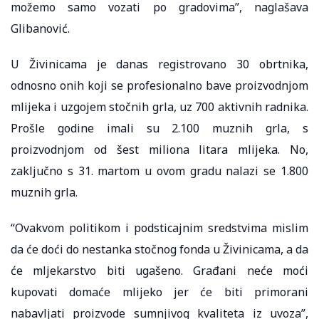
možemo samo vozati po gradovima”, naglašava
Glibanović.
U Živinicama je danas registrovano 30 obrtnika,
odnosno onih koji se profesionalno bave proizvodnjom
mlijeka i uzgojem stočnih grla, uz 700 aktivnih radnika.
Prošle godine imali su 2.100 muznih grla, s
proizvodnjom od šest miliona litara mlijeka. No,
zaključno s 31. martom u ovom gradu nalazi se 1.800
muznih grla.
“Ovakvom politikom i podsticajnim sredstvima mislim
da će doći do nestanka stočnog fonda u Živinicama, a da
će mljekarstvo biti ugašeno. Građani neće moći
kupovati domaće mlijeko jer će biti primorani
nabavljati proizvode sumnjivog kvaliteta iz uvoza”,