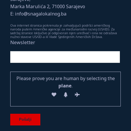
Marka Marulića 2, 71000 Sarajevo
E: info@snagalokalnog.ba
Ova internet stranica pokrenuta je zahvaljujući podršci američkog
naroda putem Američke agencije za međunarodni razvoj (USAID). Za
sadržaj stranice isključivo je odgovoran njen uređivač i ona ne odražava
nužno stavove USAID-a ili Vlade Sjedinjenih Američkih Država.
Newsletter
Please prove you are human by selecting the
plane
.