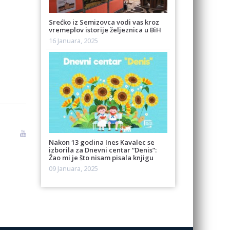
Srećko iz Semizovca vodi vas kroz
vremeplov istorije željeznica u BiH
16 Januara, 2025
Nakon 13 godina Ines Kavalec se
izborila za Dnevni centar “Denis”:
Žao mi je što nisam pisala knjigu
09 Januara, 2025