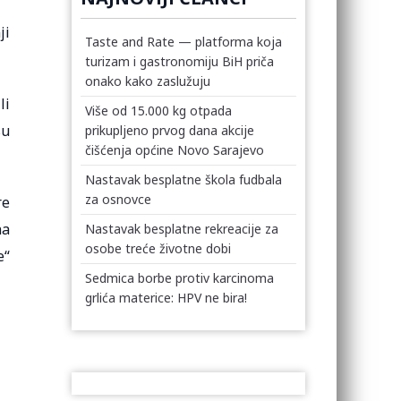
ji
Taste and Rate — platforma koja
turizam i gastronomiju BiH priča
onako kako zaslužuju
li
Više od 15.000 kg otpada
su
prikupljeno prvog dana akcije
čišćenja općine Novo Sarajevo
Nastavak besplatne škola fudbala
za osnovce
re
na
Nastavak besplatne rekreacije za
osobe treće životne dobi
e“
Sedmica borbe protiv karcinoma
grlića materice: HPV ne bira!