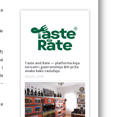
za
de
M)
na
Taste and Rate — platforma koja
 i
turizam i gastronomiju BiH priča
onako kako zaslužuju
da
26 Jula, 2026
 –
za