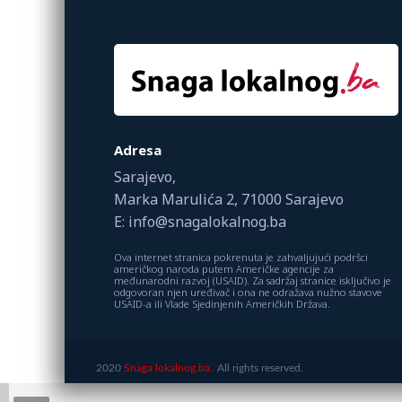
Adresa
Sarajevo,
Marka Marulića 2, 71000 Sarajevo
E: info@snagalokalnog.ba
Ova internet stranica pokrenuta je zahvaljujući podršci
američkog naroda putem Američke agencije za
međunarodni razvoj (USAID). Za sadržaj stranice isključivo je
odgovoran njen uređivač i ona ne odražava nužno stavove
USAID-a ili Vlade Sjedinjenih Američkih Država.
2020
Snaga lokalnog.ba.
All rights reserved.