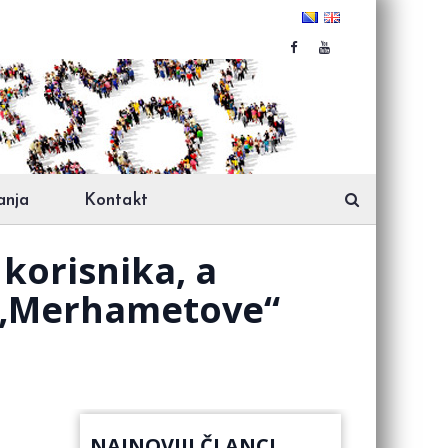
anja
Kontakt
korisnika, a
d „Merhametove“
NAJNOVIJI ČLANCI