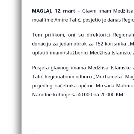
MAGLAJ, 12. mart
– Glavni imam Medžlisa I
muallime Amire Talić, posjetio je danas Reg
Tom prilikom, oni su direktorici Regiona
donaciju za jedan obrok za 152 korisnika „M
uplatili imami/službenici Medžlisa Islamske 
Posjeta glavnog imama Medžlisa Islamske z
Talić Regionalnom odboru „Merhameta“ Maglaj
prijedlog načelnika općine Mirsada Mahmut
Narodne kuhinje sa 40.000 na 20.000 KM.