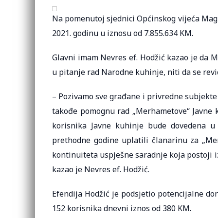
Na pomenutoj sjednici Općinskog vijeća Magla
2021. godinu u iznosu od 7.855.634 KM.
Glavni imam Nevres ef. Hodžić kazao je da M
u pitanje rad Narodne kuhinje, niti da se re
– Pozivamo sve građane i privredne subjekte 
takođe pomognu rad „Merhametove“ Javne ku
korisnika Javne kuhinje bude dovedena u 
prethodne godine uplatili članarinu za „M
kontinuiteta uspješne saradnje koja postoji
kazao je Nevres ef. Hodžić.
Efendija Hodžić je podsjetio potencijalne do
152 korisnika dnevni iznos od 380 KM.