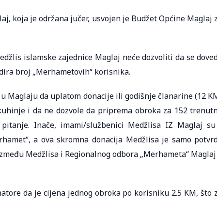
j, koja je održana jučer, usvojen je Budžet Općine Maglaj 
edžlis islamske zajednice Maglaj neće dozvoliti da se dove
vidira broj „Merhametovih“ korisnika.
u Maglaju da uplatom donacije ili godišnje članarine (12 K
hinje i da ne dozvole da priprema obroka za 152 trenut
pitanje. Inače, imami/službenici Medžlisa IZ Maglaj su
erhamet“, a ova skromna donacija Medžlisa je samo potvr
 između Medžlisa i Regionalnog odbora „Merhameta“ Maglaj
natore da je cijena jednog obroka po korisniku 2.5 KM, što 