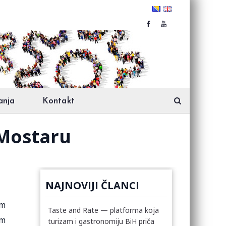
anja
Kontakt
 Mostaru
NAJNOVIJI ČLANCI
om
Taste and Rate — platforma koja
om
turizam i gastronomiju BiH priča