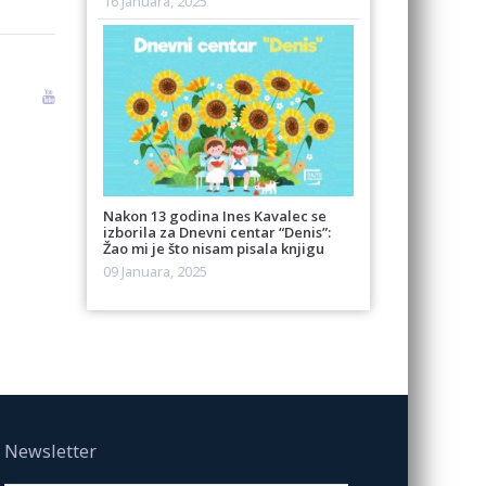
16 Januara, 2025
Nakon 13 godina Ines Kavalec se
izborila za Dnevni centar “Denis”:
Žao mi je što nisam pisala knjigu
09 Januara, 2025
Newsletter