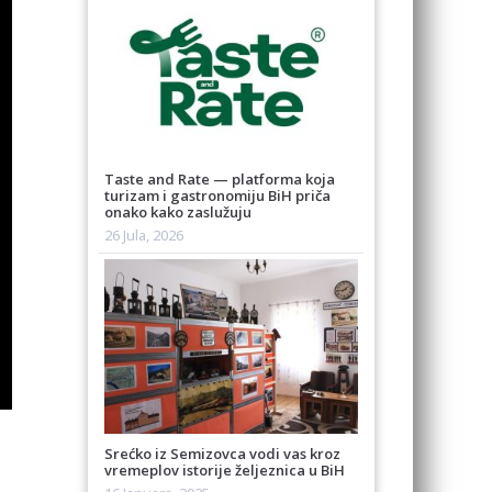
Taste and Rate — platforma koja
turizam i gastronomiju BiH priča
onako kako zaslužuju
26 Jula, 2026
Srećko iz Semizovca vodi vas kroz
vremeplov istorije željeznica u BiH