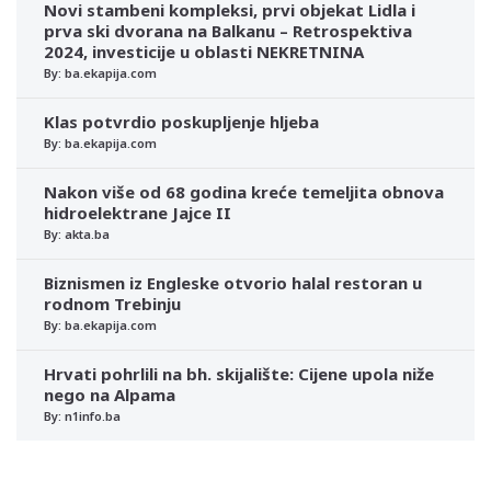
Novi stambeni kompleksi, prvi objekat Lidla i
prva ski dvorana na Balkanu – Retrospektiva
2024, investicije u oblasti NEKRETNINA
By: ba.ekapija.com
Klas potvrdio poskupljenje hljeba
By: ba.ekapija.com
Nakon više od 68 godina kreće temeljita obnova
hidroelektrane Jajce II
By: akta.ba
Biznismen iz Engleske otvorio halal restoran u
rodnom Trebinju
By: ba.ekapija.com
Hrvati pohrlili na bh. skijalište: Cijene upola niže
nego na Alpama
By: n1info.ba