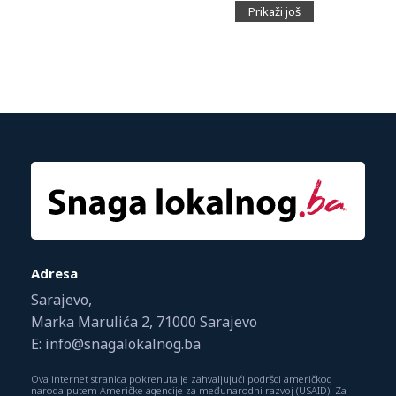
Prikaži još
Adresa
Sarajevo,
Marka Marulića 2, 71000 Sarajevo
E: info@snagalokalnog.ba
Ova internet stranica pokrenuta je zahvaljujući podršci američkog
naroda putem Američke agencije za međunarodni razvoj (USAID). Za