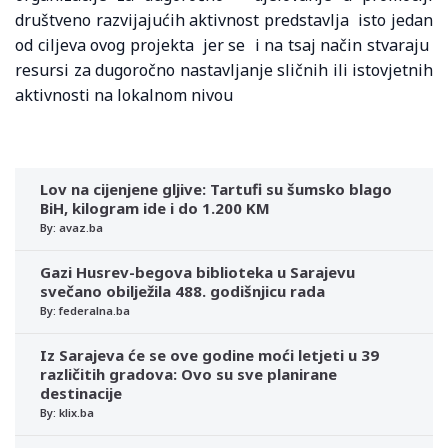
društveno razvijajućih aktivnost predstavlja isto jedan
od ciljeva ovog projekta jer se i na tsaj način stvaraju
resursi za dugoročno nastavljanje sličnih ili istovjetnih
aktivnosti na lokalnom nivou
Lov na cijenjene gljive: Tartufi su šumsko blago
BiH, kilogram ide i do 1.200 KM
By: avaz.ba
Gazi Husrev-begova biblioteka u Sarajevu
svečano obilježila 488. godišnjicu rada
By: federalna.ba
Iz Sarajeva će se ove godine moći letjeti u 39
različitih gradova: Ovo su sve planirane
destinacije
By: klix.ba