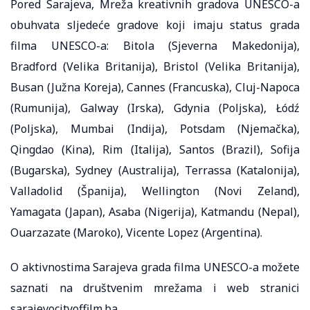
Pored Sarajeva, Mreža kreativnih gradova UNESCO-a
obuhvata sljedeće gradove koji imaju status grada
filma UNESCO-a: Bitola (Sjeverna Makedonija),
Bradford (Velika Britanija), Bristol (Velika Britanija),
Busan (Južna Koreja), Cannes (Francuska), Cluj-Napoca
(Rumunija), Galway (Irska), Gdynia (Poljska), Łódź
(Poljska), Mumbai (Indija), Potsdam (Njemačka),
Qingdao (Kina), Rim (Italija), Santos (Brazil), Sofija
(Bugarska), Sydney (Australija), Terrassa (Katalonija),
Valladolid (Španija), Wellington (Novi Zeland),
Yamagata (Japan), Asaba (Nigerija), Katmandu (Nepal),
Ouarzazate (Maroko), Vicente Lopez (Argentina).
O aktivnostima Sarajeva grada filma UNESCO-a možete
saznati na društvenim mrežama i web stranici
sarajevocityoffilm.ba.