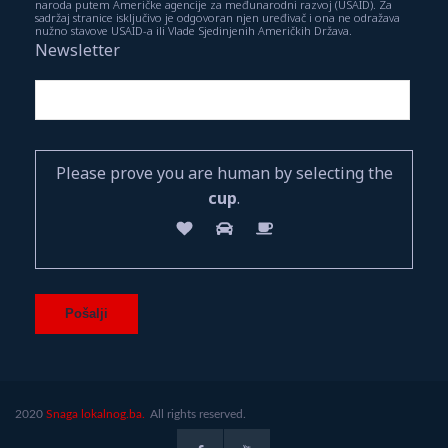
naroda putem Američke agencije za međunarodni razvoj (USAID). Za
sadržaj stranice isključivo je odgovoran njen uređivač i ona ne odražava
nužno stavove USAID-a ili Vlade Sjedinjenih Američkih Država.
Newsletter
Please prove you are human by selecting the
cup
.
2020
Snaga lokalnog.ba.
All rights reserved.