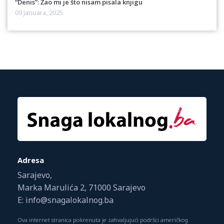
“Denis”: Žao mi je što nisam pisala knjigu
09 Januara, 2025
Adresa
Sarajevo,
Marka Marulića 2, 71000 Sarajevo
E: info@snagalokalnog.ba
Ova internet stranica pokrenuta je zahvaljujući podršci američkog