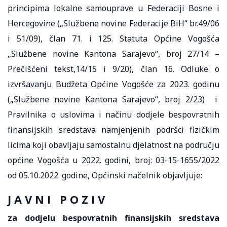
principima lokalne samouprave u Federaciji Bosne i
Hercegovine („Službene novine Federacije BiH“ br.49/06
i 51/09), član 71. i 125. Statuta Općine Vogošća
„Službene novine Kantona Sarajevo“, broj 27/14 –
Prečišćeni tekst,14/15 i 9/20), član 16. Odluke o
izvršavanju Budžeta Općine Vogošće za 2023. godinu
(„Službene novine Kantona Sarajevo“, broj 2/23) i
Pravilnika o uslovima i načinu dodjele bespovratnih
finansijskih sredstava namjenjenih podršci fizičkim
licima koji obavljaju samostalnu djelatnost na području
općine Vogošća u 2022. godini, broj: 03-15-1655/2022
od 05.10.2022. godine, Općinski načelnik objavljuje:
J A V N I P O Z I V
za dodjelu bespovratnih finansijskih sredstava