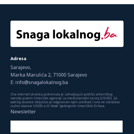
Adresa
Sarajevo,
Marka Marulića 2, 71000 Sarajevo
E: info@snagalokalnog.ba
Ova internet stranica pokrenuta je zahvaljujući podršci američkog
naroda putem Američke agencije za međunarodni razvoj (USAID). Za
sadržaj stranice isključivo je odgovoran njen uređivač i ona ne odražava
nužno stavove USAID-a ili Vlade Sjedinjenih Američkih Država.
Newsletter