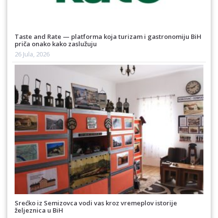
Taste and Rate — platforma koja turizam i gastronomiju BiH
priča onako kako zaslužuju
26 Jula, 2026
Srećko iz Semizovca vodi vas kroz vremeplov istorije
željeznica u BiH