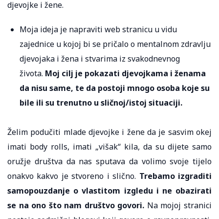
djevojke i žene.
Moja ideja je napraviti web stranicu u vidu
zajednice u kojoj bi se pričalo o mentalnom zdravlju
djevojaka i žena i stvarima iz svakodnevnog
života.
Moj cilj je pokazati djevojkama i ženama
da nisu same, te da postoji mnogo osoba koje su
bile ili su trenutno u sličnoj/istoj situaciji.
Želim podučiti mlade djevojke i žene da je sasvim okej
imati body rolls, imati „višak“ kila, da su dijete samo
oružje društva da nas sputava da volimo svoje tijelo
onakvo kakvo je stvoreno i slično.
Trebamo izgraditi
samopouzdanje o vlastitom izgledu i ne obazirati
se na ono što nam društvo govori.
Na mojoj stranici