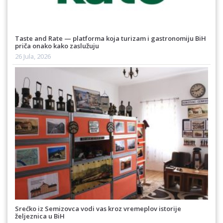
Taste and Rate — platforma koja turizam i gastronomiju BiH
priča onako kako zaslužuju
26 Jula, 2026
Srećko iz Semizovca vodi vas kroz vremeplov istorije
željeznica u BiH