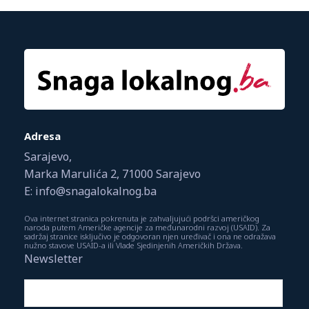
Adresa
Sarajevo,
Marka Marulića 2, 71000 Sarajevo
E: info@snagalokalnog.ba
Ova internet stranica pokrenuta je zahvaljujući podršci američkog
naroda putem Američke agencije za međunarodni razvoj (USAID). Za
sadržaj stranice isključivo je odgovoran njen uređivač i ona ne odražava
nužno stavove USAID-a ili Vlade Sjedinjenih Američkih Država.
Newsletter