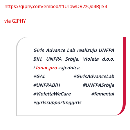
https://giphy.com/embed/f1UIawDR7zQd4RJlS4
via GIPHY
Girls Advance Lab realizuju UNFPA
BiH, UNFPA Srbija, Violeta d.o.o.
i
lonac.pro
zajednica.
#GAL #GirlsAdvanceLab
#UNFPABiH #UNFPASrbija
#ViolettaWeCare #femental
#girlssupportinggirls