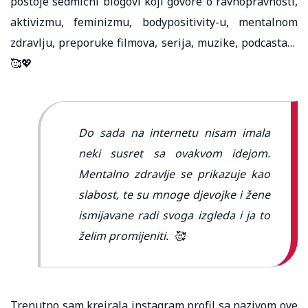
postoje sedmični blogovi koji govore o ravnopravnosti,
aktivizmu, feminizmu, bodypositivity-u, mentalnom
zdravlju, preporuke filmova, serija, muzike, podcasta…
🥰💖
Do sada na internetu nisam imala
neki susret sa ovakvom idejom.
Mentalno zdravlje se prikazuje kao
slabost, te su mnoge djevojke i žene
ismijavane radi svoga izgleda i ja to
želim promijeniti. 🥰
Trenutno sam kreirala instagram profil sa nazivom ove