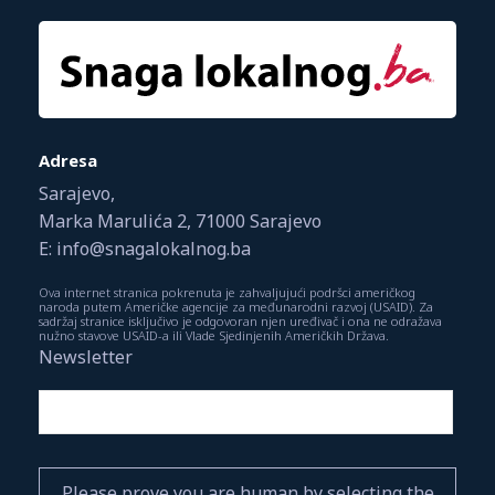
Adresa
Sarajevo,
Marka Marulića 2, 71000 Sarajevo
E: info@snagalokalnog.ba
Ova internet stranica pokrenuta je zahvaljujući podršci američkog
naroda putem Američke agencije za međunarodni razvoj (USAID). Za
sadržaj stranice isključivo je odgovoran njen uređivač i ona ne odražava
nužno stavove USAID-a ili Vlade Sjedinjenih Američkih Država.
Newsletter
Please prove you are human by selecting the