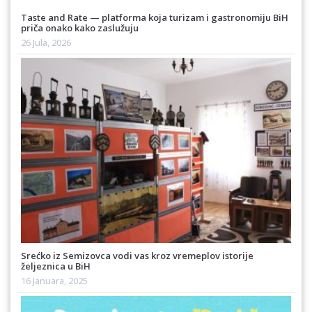
Taste and Rate — platforma koja turizam i gastronomiju BiH
priča onako kako zaslužuju
26 Jula, 2026
Srećko iz Semizovca vodi vas kroz vremeplov istorije
željeznica u BiH
16 Januara, 2025