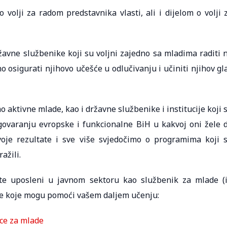
volji za radom predstavnika vlasti, ali i dijelom o volji 
žavne službenike koji su voljni zajedno sa mladima raditi 
o osigurati njihovo učešće u odlučivanju i učiniti njihov gl
aktivne mlade, kao i državne službenike i institucije koji 
zagovaranju evropske i funkcionalne BiH u kakvoj oni žele 
voje rezultate i sve više svjedočimo o programima koji 
ažili.
ste uposleni u javnom sektoru kao službenik za mlade (i
like koje mogu pomoći vašem daljem učenju:
/ce za mlade