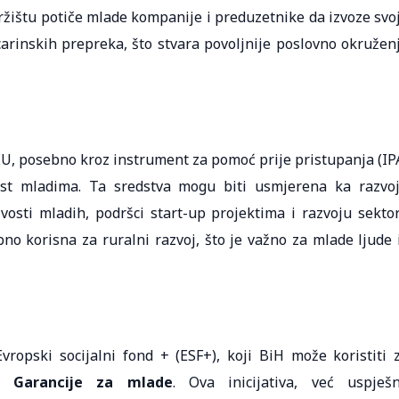
tržištu potiče mlade kompanije i preduzetnike da izvoze svo
carinskih prepreka, što stvara povoljnije poslovno okružen
EU, posebno kroz instrument za pomoć prije pristupanja (IP
rist mladima. Ta sredstva mogu biti usmjerena ka razvo
osti mladih, podršci start-up projektima i razvoju sekto
no korisna za ruralni razvoj, što je važno za mlade ljude 
ropski socijalni fond + (ESF+), koji BiH može koristiti 
ut
Garancije za mlade
. Ova inicijativa, već uspješ