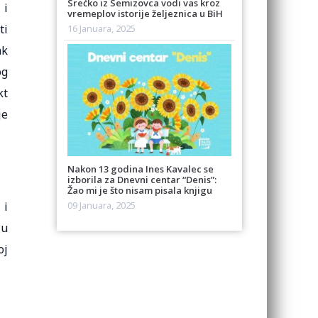
Srećko iz Semizovca vodi vas kroz
 i
vremeplov istorije željeznica u BiH
ti
16 Januara, 2025
ak
og
kt
je
Nakon 13 godina Ines Kavalec se
izborila za Dnevni centar “Denis”:
Žao mi je što nisam pisala knjigu
 i
09 Januara, 2025
 u
oj