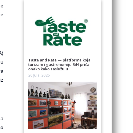
je
je
A)
Taste and Rate — platforma koja
ju
turizam i gastronomiju BiH priča
onako kako zaslužuju
ra
26 Jula, 2026
iz
za
no