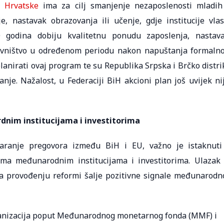
t
Hrvatske
ima za cilj smanjenje nezaposlenosti mladih
e, nastavak obrazovanja ili učenje, gdje institucije vlas
godina dobiju kvalitetnu ponudu zaposlenja, nastav
ravništvo u određenom periodu nakon napuštanja formaln
lanirati ovaj program te su Republika Srpska i Brčko distri
anje. Nažalost, u Federaciji BiH akcioni plan još uvijek ni
nim institucijama i investitorima
aranje pregovora između BiH i EU, važno je istaknuti
ema međunarodnim institucijama i investitorima. Ulazak
na provođenju reformi šalje pozitivne signale međunarodn
izacija poput Međunarodnog monetarnog fonda (MMF) i