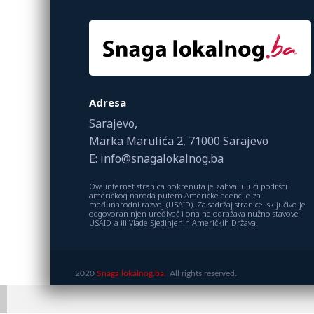
Adresa
Sarajevo,
Marka Marulića 2, 71000 Sarajevo
E: info@snagalokalnog.ba
Ova internet stranica pokrenuta je zahvaljujući podršci
američkog naroda putem Američke agencije za
međunarodni razvoj (USAID). Za sadržaj stranice isključivo je
odgovoran njen uređivač i ona ne odražava nužno stavove
USAID-a ili Vlade Sjedinjenih Američkih Država.
2020
Snaga lokalnog.ba.
All rights reserved.