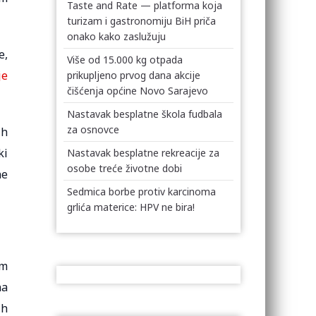
Taste and Rate — platforma koja
turizam i gastronomiju BiH priča
onako kako zaslužuju
e,
Više od 15.000 kg otpada
je
prikupljeno prvog dana akcije
čišćenja općine Novo Sarajevo
Nastavak besplatne škola fudbala
za osnovce
ih
ki
Nastavak besplatne rekreacije za
osobe treće životne dobi
ne
Sedmica borbe protiv karcinoma
grlića materice: HPV ne bira!
im
na
ih