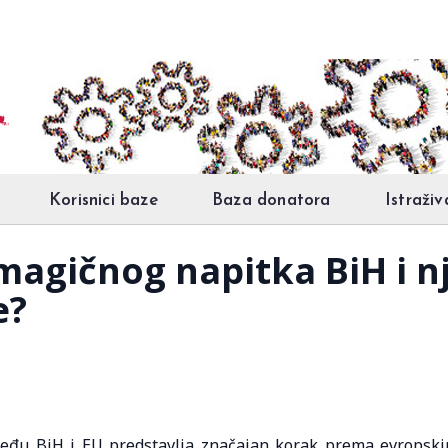
Korisnici baze
Baza donatora
Istraživ
magičnog napitka BiH i nj
e?
eđu BiH i EU predstavlja značajan korak prema evropsk