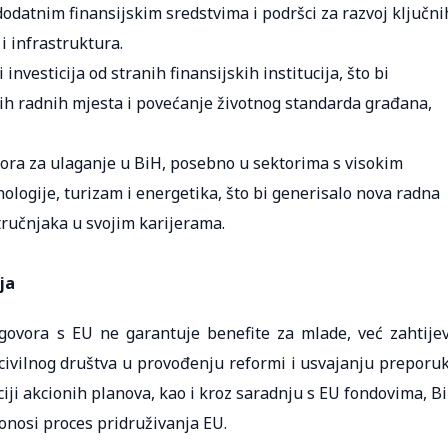
dodatnim finansijskim sredstvima i podršci za razvoj ključni
i infrastruktura.
investicija od stranih finansijskih institucija, što bi
vih radnih mjesta i povećanje životnog standarda građana,
ora za ulaganje u BiH, posebno u sektorima s visokim
ologije, turizam i energetika, što bi generisalo nova radna
tručnjaka u svojim karijerama.
ja
govora s EU ne garantuje benefite za mlade, već zahtije
 civilnog društva u provođenju reformi i usvajanju preporu
iji akcionih planova, kao i kroz saradnju s EU fondovima, B
onosi proces pridruživanja EU.