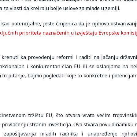
a za vlasti da kreiraju bolje uslove za mlade u zemlji.
kao potencijalne, jeste činjenica da je njihovo ostvarivanj
ključnih prioriteta naznačenih u izvještaju Evropske komisi
a krenuti ka provođenju reformi i raditi na jačanju državn
unkcionalan i konkurentan član EU ili se oslanjamo na ne
 to pitanje, hajmo pogledati koje to konkretne i potencijal
dinstvenom tržištu EU, što otvara vrata većim trgovinsk
 privlačenju stranih investicija. Ovo stvara novu dinamiku 
i zapošljavanja mladih radnika i unapređenje njihov