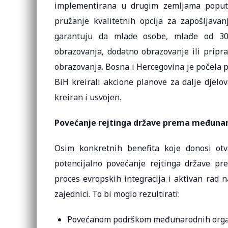
implementirana u drugim zemljama popu
pružanje kvalitetnih opcija za zapošljavanj
garantuju da mlade osobe, mlađe od 30 
obrazovanja, dodatno obrazovanje ili prip
obrazovanja. Bosna i Hercegovina je počela p
BiH kreirali akcione planove za dalje djelov
kreiran i usvojen.
Povećanje rejtinga države prema međunard
Osim konkretnih benefita koje donosi otv
potencijalno povećanje rejtinga države pr
proces evropskih integracija i aktivan rad 
zajednici. To bi moglo rezultirati:
Povećanom podrškom međunarodnih organ