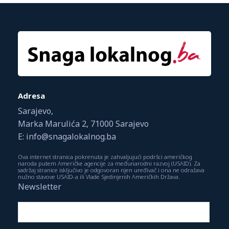
Adresa
Sarajevo,
Marka Marulića 2, 71000 Sarajevo
E: info@snagalokalnog.ba
Ova internet stranica pokrenuta je zahvaljujući podršci američkog
naroda putem Američke agencije za međunarodni razvoj (USAID). Za
sadržaj stranice isključivo je odgovoran njen uređivač i ona ne odražava
nužno stavove USAID-a ili Vlade Sjedinjenih Američkih Država.
Newsletter