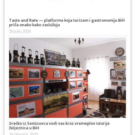
Taste and Rate — platforma koja turizam i gastronomiju BiH
priča onako kako zaslužuju
26 Jula, 2026
Srećko iz Semizovca vodi vas kroz vremeplov istorije
željeznica u BiH
16 Januara, 2025